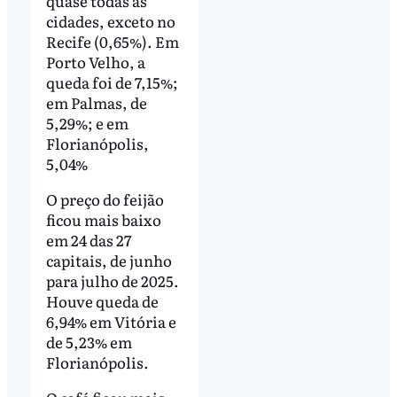
quase todas as
cidades, exceto no
Recife (0,65%). Em
Porto Velho, a
queda foi de 7,15%;
em Palmas, de
5,29%; e em
Florianópolis,
5,04%
O preço do feijão
ficou mais baixo
em 24 das 27
capitais, de junho
para julho de 2025.
Houve queda de
6,94% em Vitória e
de 5,23% em
Florianópolis.