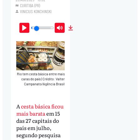
CURITIBA (PR)
VINICIUS KONCHINSKI
Play
Mute
Download
Rio tem cesta básica entre mais
caras do país
|
Crédito: Valter
Campanato/Agência Brasil
A
cesta básica ficou
mais barata
em 15
das 27 capitais do
país em julho,
segundo pesquisa