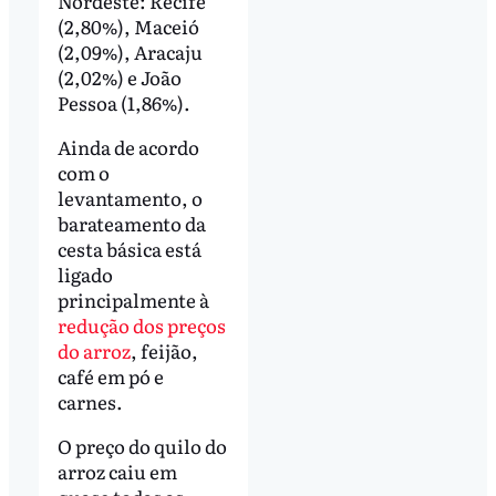
Nordeste: Recife
(2,80%), Maceió
(2,09%), Aracaju
(2,02%) e João
Pessoa (1,86%).
Ainda de acordo
com o
levantamento, o
barateamento da
cesta básica está
ligado
principalmente à
redução dos preços
do arroz
, feijão,
café em pó e
carnes.
O preço do quilo do
arroz caiu em