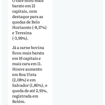
O café ficou mais
barato em 21
capitais, com
destaque para as
quedas de Belo
Horizonte (-8,17%)
e Teresina
(-3,99%).
Já a carne bovina
ficou mais barata
em 16 capitais e
mais cara em 11.
Houve aumento
em Boa Vista
(2,08%) e em
Salvador (1,80%), e
queda de até 2,91%,
registrada em
Belém.