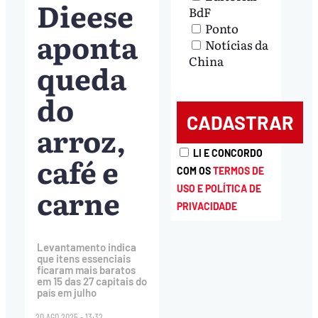
Dieese
BdF
Ponto
aponta
Notícias da
China
queda
do
arroz,
LI E CONCORDO
café e
COM OS
TERMOS DE
carne
USO E POLÍTICA DE
PRIVACIDADE
Levantamento indica
que itens essenciais
ficaram mais baratos
em 15 das 27 capitais do
país em julho
20.AGO.2025 - 13:32