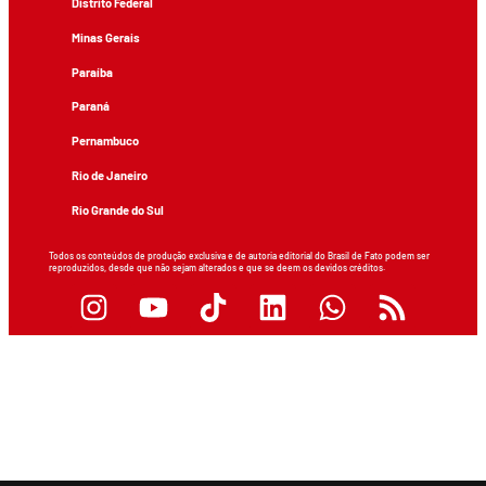
Distrito Federal
Minas Gerais
Paraíba
Paraná
Pernambuco
Rio de Janeiro
Rio Grande do Sul
Todos os conteúdos de produção exclusiva e de autoria editorial do Brasil de Fato podem ser
reproduzidos, desde que não sejam alterados e que se deem os devidos créditos.