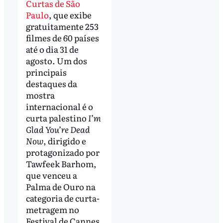
Curtas de São
Paulo
, que exibe
gratuitamente 253
filmes de 60 países
até o dia 31 de
agosto. Um dos
principais
destaques da
mostra
internacional é o
curta palestino
I’m
Glad You’re Dead
Now
, dirigido e
protagonizado por
Tawfeek Barhom,
que venceu a
Palma de Ouro na
categoria de curta-
metragem no
Festival de Cannes