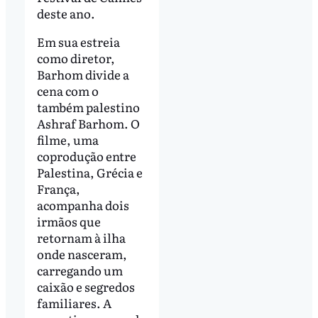
deste ano.
Em sua estreia
como diretor,
Barhom divide a
cena com o
também palestino
Ashraf Barhom. O
filme, uma
coprodução entre
Palestina, Grécia e
França,
acompanha dois
irmãos que
retornam à ilha
onde nasceram,
carregando um
caixão e segredos
familiares. A