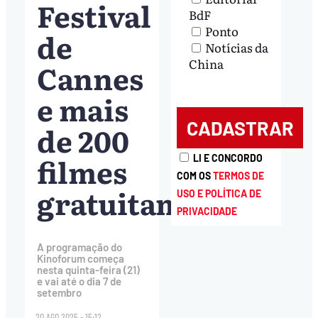
Festival
BdF
Ponto
de
Notícias da
China
Cannes
e mais
de 200
filmes
LI E CONCORDO
COM OS
TERMOS DE
gratuitamente
USO E POLÍTICA DE
PRIVACIDADE
A programação do
Kinoforum começa
nesta quinta-feira (21)
e vai até o dia 7 de
setembro
20.AGO.2025 - 15:12