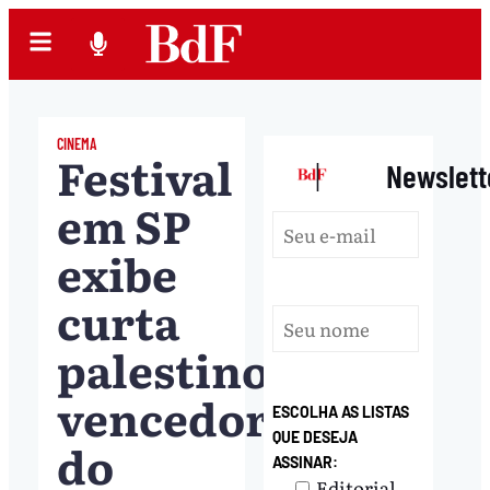
CINEMA
Festival
|
Newslett
em SP
exibe
curta
palestino
vencedor
ESCOLHA AS LISTAS
QUE DESEJA
do
ASSINAR:
Editorial