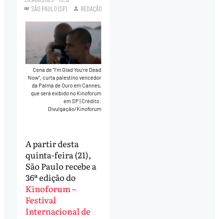
SÃO PAULO (SP)
REDAÇÃO
Cena de “I’m Glad You’re Dead
Now”, curta palestino vencedor
da Palma de Ouro em Cannes,
que será exibido no Kinoforum
em SP
|
Crédito:
Divulgação/Kinoforum
A partir desta
quinta-feira (21),
São Paulo recebe a
36ª edição do
Kinoforum –
Festival
Internacional de