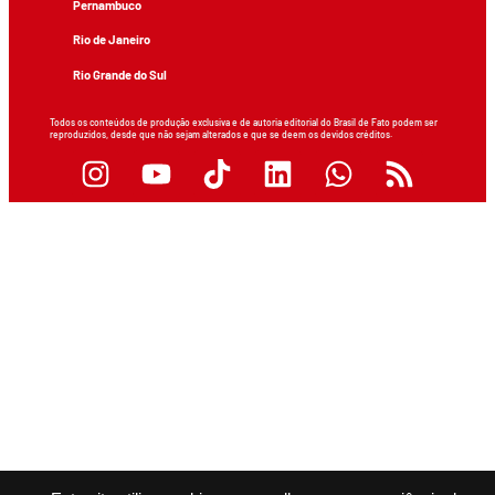
Pernambuco
Rio de Janeiro
Rio Grande do Sul
Todos os conteúdos de produção exclusiva e de autoria editorial do Brasil de Fato podem ser
reproduzidos, desde que não sejam alterados e que se deem os devidos créditos.