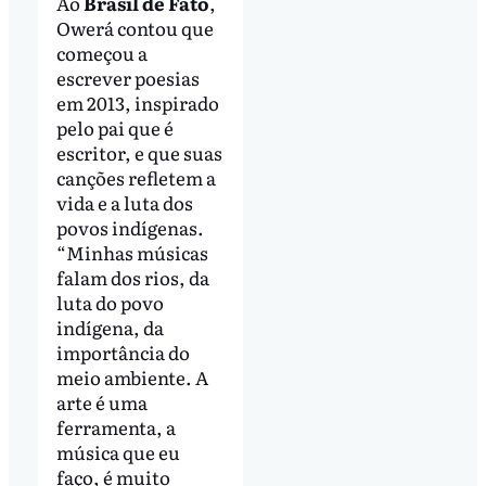
Ao
Brasil de Fato
,
Owerá contou que
começou a
escrever poesias
em 2013, inspirado
pelo pai que é
escritor, e que suas
canções refletem a
vida e a luta dos
povos indígenas.
“Minhas músicas
falam dos rios, da
luta do povo
indígena, da
importância do
meio ambiente. A
arte é uma
ferramenta, a
música que eu
faço, é muito