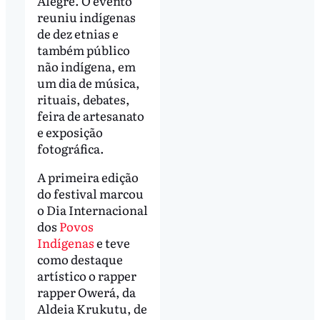
Alegre. O evento
reuniu indígenas
de dez etnias e
também público
não indígena, em
um dia de música,
rituais, debates,
feira de artesanato
e exposição
fotográfica.
A primeira edição
do festival marcou
o Dia Internacional
dos
Povos
Indígenas
e teve
como destaque
artístico o rapper
rapper Owerá, da
Aldeia Krukutu, de