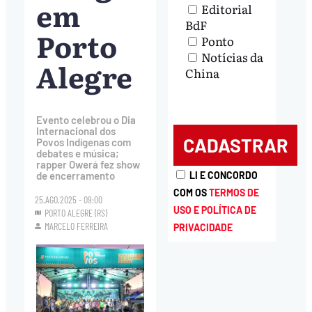
em
Editorial
BdF
Porto
Ponto
Notícias da
Alegre
China
Evento celebrou o Dia
Internacional dos
Povos Indígenas com
debates e música;
rapper Owerá fez show
LI E CONCORDO
de encerramento
COM OS
TERMOS DE
25.AGO.2025 - 09:00
USO E POLÍTICA DE
PORTO ALEGRE (RS)
MARCELO FERREIRA
PRIVACIDADE