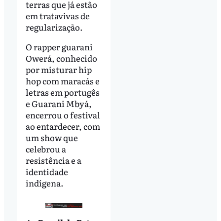
terras que já estão
em tratavivas de
regularização.
O rapper guarani
Owerá, conhecido
por misturar hip
hop com maracás e
letras em portugês
e Guarani Mbyá,
encerrou o festival
ao entardecer, com
um show que
celebrou a
resistência e a
identidade
indígena.