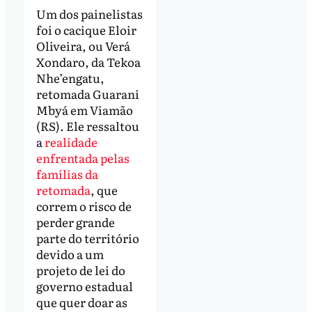
Um dos painelistas
foi o cacique Eloir
Oliveira, ou Verá
Xondaro, da Tekoa
Nhe’engatu,
retomada Guarani
Mbyá em Viamão
(RS). Ele ressaltou
a
realidade
enfrentada pelas
famílias da
retomada
, que
correm o risco de
perder grande
parte do território
devido a um
projeto de lei do
governo estadual
que quer doar as