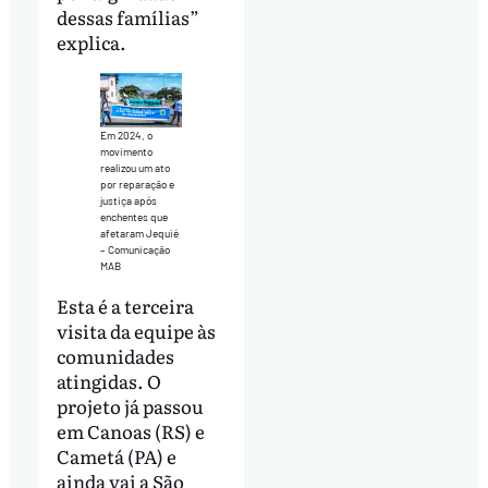
dessas famílias”
explica.
Em 2024, o
movimento
realizou um ato
por reparação e
justiça após
enchentes que
afetaram Jequié
– Comunicação
MAB
Esta é a terceira
visita da equipe às
comunidades
atingidas. O
projeto já passou
em Canoas (RS) e
Cametá (PA) e
ainda vai a São