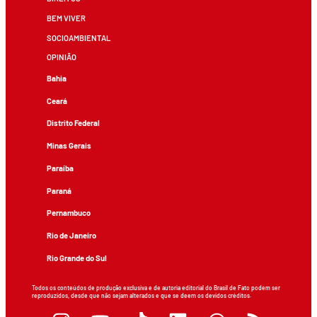
BEM VIVER
SOCIOAMBIENTAL
OPINIÃO
Bahia
Ceará
Distrito Federal
Minas Gerais
Paraíba
Paraná
Pernambuco
Rio de Janeiro
Rio Grande do Sul
Todos os conteúdos de produção exclusiva e de autoria editorial do Brasil de Fato podem ser
reproduzidos, desde que não sejam alterados e que se deem os devidos créditos.