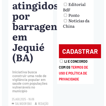
atingidos
Editorial
BdF
por
Ponto
Notícias da
barragens
China
em
Jequié
(BA)
LI E CONCORDO
COM OS
TERMOS DE
Iniciativa busca
USO E POLÍTICA DE
construir uma rede de
PRIVACIDADE
vigilância popular em
saúde com populações
vulneráveis no
município
25.AGO.2025 - 16:06
SALVADOR (BA)
REDAÇÃO