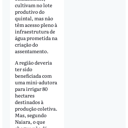
cultivam no lote
produtivo do
quintal, mas não
têm acesso pleno à
infraestrutura de
água prometida na
criação do
assentamento.
A região deveria
ter sido
beneficiada com
uma mini-adutora
para irrigar 80
hectares
destinados à
produção coletiva.
Mas, segundo
Naiara, o que