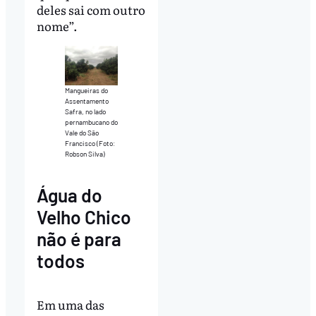
deles sai com outro
nome”.
Mangueiras do
Assentamento
Safra, no lado
pernambucano do
Vale do São
Francisco (Foto:
Robson Silva)
Água do
Velho Chico
não é para
todos
Em uma das