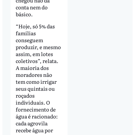
chegou não dá
conta nem do
básico.
“Hoje, só 5% das
famílias
conseguem
produzir, e mesmo
assim, em lotes
coletivos”, relata.
A maioria dos
moradores não
tem como irrigar
seus quintais ou
roçados
individuais. O
fornecimento de
água é racionado:
cada agrovila
recebe água por