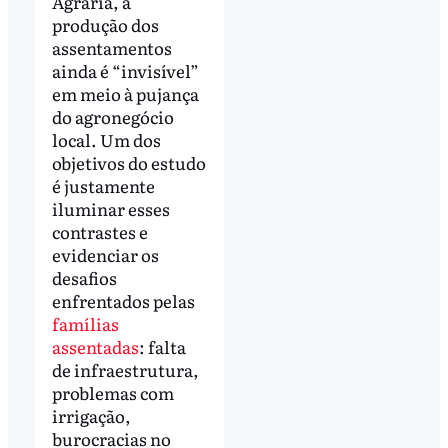
Agrária, a
produção dos
assentamentos
ainda é “invisível”
em meio à pujança
do agronegócio
local. Um dos
objetivos do estudo
é justamente
iluminar esses
contrastes e
evidenciar os
desafios
enfrentados pelas
famílias
assentadas
: falta
de infraestrutura,
problemas com
irrigação,
burocracias no