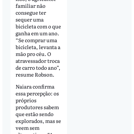
familiar não
consegue ter
sequer uma
bicicleta com o que
ganha em um ano.
“Se comprar uma
bicicleta, levanta a
mão pro céu. O
atravessador troca
de carro todo ano”,
resume Robson.
Naiara confirma
essa percepção: os
próprios
produtores sabem
que estão sendo
explorados, mas se
veem sem