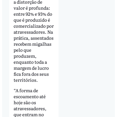
a distorção de
valor é profunda:
entre 92% e 93% do
que é produzido é
comercializado por
atravessadores. Na
prática, assentados
recebem migalhas
pelo que
produzem,
enquanto toda a
margem de lucro
fica fora dos seus
territórios.
“A forma de
escoamento até
hoje são os
atravessadores,
que entram no