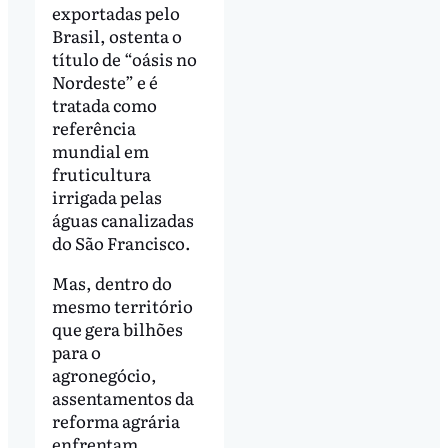
exportadas pelo
Brasil, ostenta o
título de “oásis no
Nordeste” e é
tratada como
referência
mundial em
fruticultura
irrigada pelas
águas canalizadas
do São Francisco.
Mas, dentro do
mesmo território
que gera bilhões
para o
agronegócio,
assentamentos da
reforma agrária
enfrentam