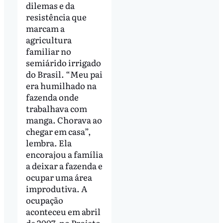
dilemas e da
resistência que
marcam a
agricultura
familiar no
semiárido irrigado
do Brasil. “Meu pai
era humilhado na
fazenda onde
trabalhava com
manga. Chorava ao
chegar em casa”,
lembra. Ela
encorajou a família
a deixar a fazenda e
ocupar uma área
improdutiva. A
ocupação
aconteceu em abril
de 2007, no Projeto