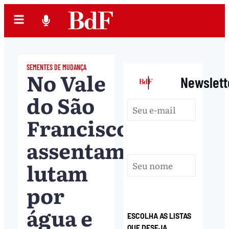
SEMENTES DE MUDANÇA
No Vale
|
Newslett
do São
Francisco,
assentamentos
lutam
por
água e
ESCOLHA AS LISTAS
QUE DESEJA