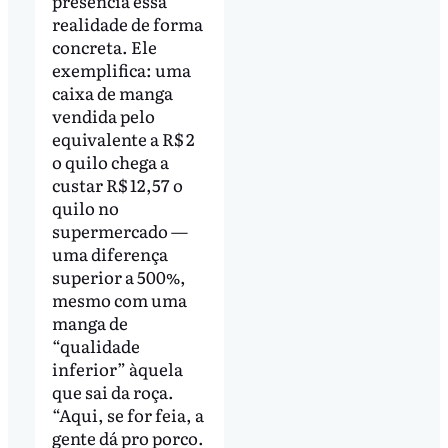
presencia essa
realidade de forma
concreta. Ele
exemplifica: uma
caixa de manga
vendida pelo
equivalente a R$ 2
o quilo chega a
custar R$ 12,57 o
quilo no
supermercado —
uma diferença
superior a 500%,
mesmo com uma
manga de
“qualidade
inferior” àquela
que sai da roça.
“Aqui, se for feia, a
gente dá pro porco.