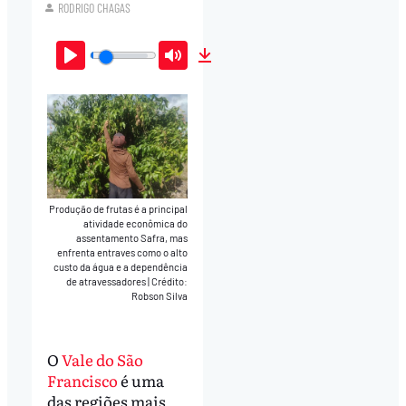
RODRIGO CHAGAS
Play
Mute
Download
Produção de frutas é a principal
atividade econômica do
assentamento Safra, mas
enfrenta entraves como o alto
custo da água e a dependência
de atravessadores
|
Crédito:
Robson Silva
O
Vale do São
Francisco
é uma
das regiões mais