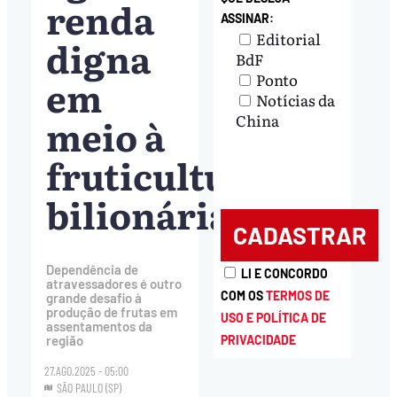
renda
ASSINAR:
Editorial
digna
BdF
Ponto
em
Notícias da
meio à
China
fruticultura
bilionária
Dependência de
LI E CONCORDO
atravessadores é outro
COM OS
TERMOS DE
grande desafio à
produção de frutas em
USO E POLÍTICA DE
assentamentos da
PRIVACIDADE
região
27.AGO.2025 - 05:00
SÃO PAULO (SP)