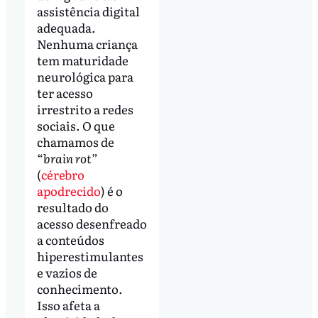
assistência digital
adequada.
Nenhuma criança
tem maturidade
neurológica para
ter acesso
irrestrito a redes
sociais. O que
chamamos de
“
brain rot
”
(
cérebro
apodrecido
) é o
resultado do
acesso desenfreado
a conteúdos
hiperestimulantes
e vazios de
conhecimento.
Isso afeta a