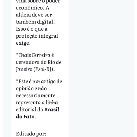
vida sobre o poder
econômico. A
aldeia deve ser
também digital.
Isso é o que a
proteção integral
exige.
*Thais Ferreira é
vereadora do Rio de
Janeiro (Psol-RJ).
*Este é um artigo de
opinião e não
necessariamente
representa a linha
editorial do
Brasil
do Fato
.
Editado por: