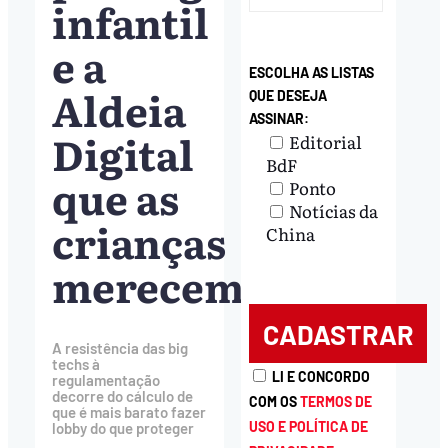
infantil
e a
ESCOLHA AS LISTAS
Aldeia
QUE DESEJA
ASSINAR:
Digital
Editorial
BdF
que as
Ponto
Notícias da
crianças
China
merecem
A resistência das big
techs à
LI E CONCORDO
regulamentação
decorre do cálculo de
COM OS
TERMOS DE
que é mais barato fazer
USO E POLÍTICA DE
lobby do que proteger