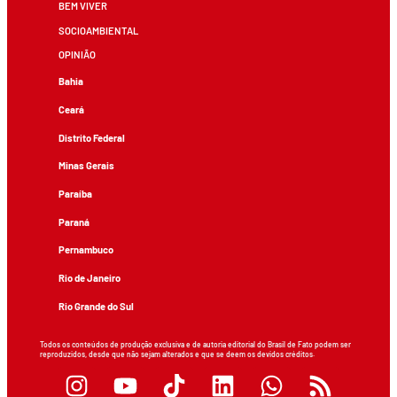
BEM VIVER
SOCIOAMBIENTAL
OPINIÃO
Bahia
Ceará
Distrito Federal
Minas Gerais
Paraíba
Paraná
Pernambuco
Rio de Janeiro
Rio Grande do Sul
Todos os conteúdos de produção exclusiva e de autoria editorial do Brasil de Fato podem ser
reproduzidos, desde que não sejam alterados e que se deem os devidos créditos.