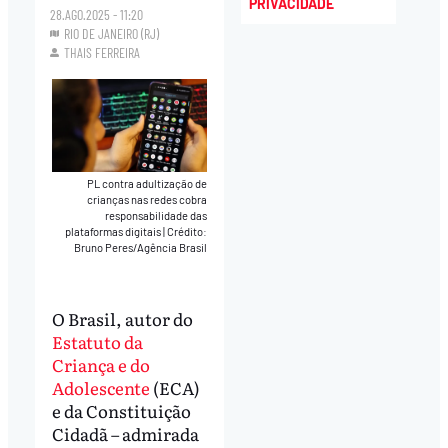
PRIVACIDADE
28.AGO.2025 - 11:20
RIO DE JANEIRO (RJ)
THAIS FERREIRA
PL contra adultização de
crianças nas redes cobra
responsabilidade das
plataformas digitais
|
Crédito:
Bruno Peres/Agência Brasil
O Brasil, autor do
Estatuto da
Criança e do
Adolescente
(ECA)
e da Constituição
Cidadã – admirada