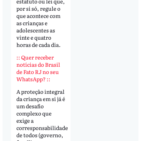
estatuto ou lei que,
por si só, regule o
que acontece com
as crianças e
adolescentes as
vinte e quatro
horas de cada dia.
:: Quer receber
notícias do Brasil
de Fato RJ no seu
WhatsApp? ::
A proteção integral
da criança em si já é
um desafio
complexo que
exige a
corresponsabilidade
de todos (governo,