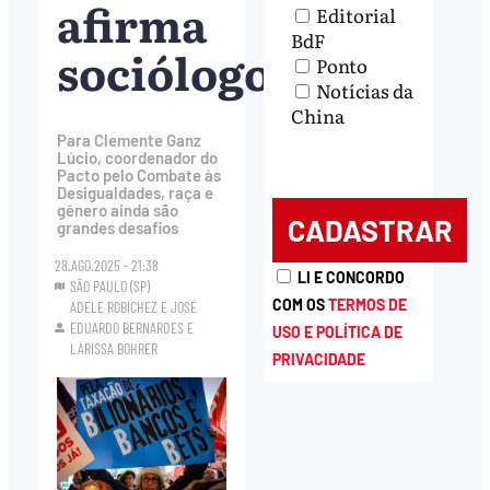
afirma
Editorial
BdF
sociólogo
Ponto
Notícias da
China
Para Clemente Ganz
Lúcio, coordenador do
Pacto pelo Combate às
Desigualdades, raça e
gênero ainda são
grandes desafios
28.AGO.2025 - 21:38
LI E CONCORDO
SÃO PAULO (SP)
COM OS
TERMOS DE
ADELE ROBICHEZ
E
JOSÉ
EDUARDO BERNARDES
E
USO E POLÍTICA DE
LARISSA BOHRER
PRIVACIDADE