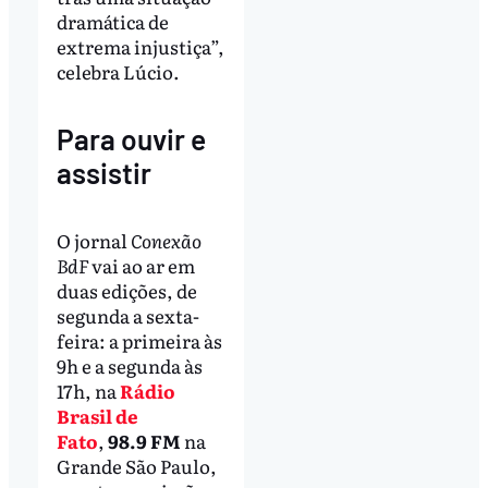
dramática de
extrema injustiça”,
celebra Lúcio.
Para ouvir e
assistir
O jornal
Conexão
BdF
vai ao ar em
duas edições, de
segunda a sexta-
feira: a primeira às
9h e a segunda às
17h, na
Rádio
Brasil de
Fato
,
98.9 FM
na
Grande São Paulo,