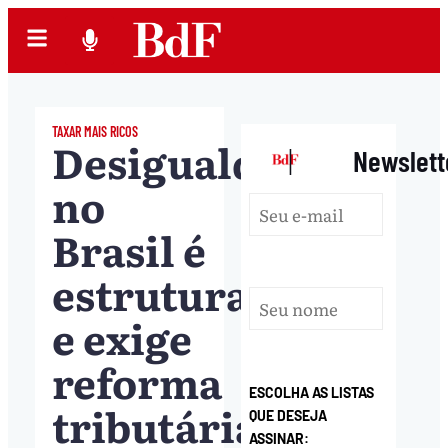
TAXAR MAIS RICOS
Desigualdade
|
Newslett
no
Brasil é
estrutural
e exige
reforma
ESCOLHA AS LISTAS
tributária,
QUE DESEJA
ASSINAR: