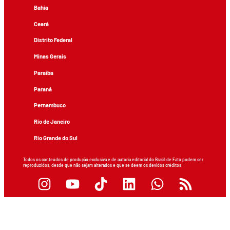
Bahia
Ceará
Distrito Federal
Minas Gerais
Paraíba
Paraná
Pernambuco
Rio de Janeiro
Rio Grande do Sul
Todos os conteúdos de produção exclusiva e de autoria editorial do Brasil de Fato podem ser
reproduzidos, desde que não sejam alterados e que se deem os devidos créditos.