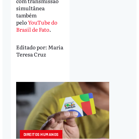
com transmissão
simultânea
também
pelo
YouTube do
Brasil de Fato
.
Editado por:
Maria
Teresa Cruz
DIREITOS HUMANOS