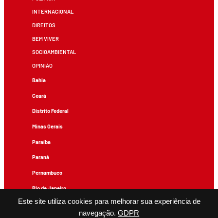
INTERNACIONAL
DIREITOS
BEM VIVER
SOCIOAMBIENTAL
OPINIÃO
Bahia
Ceará
Distrito Federal
Minas Gerais
Paraíba
Paraná
Pernambuco
Rio de Janeiro
Este site utiliza cookies para melhorar sua experiência de
Rio Grande do Sul
navegação.
GDPR