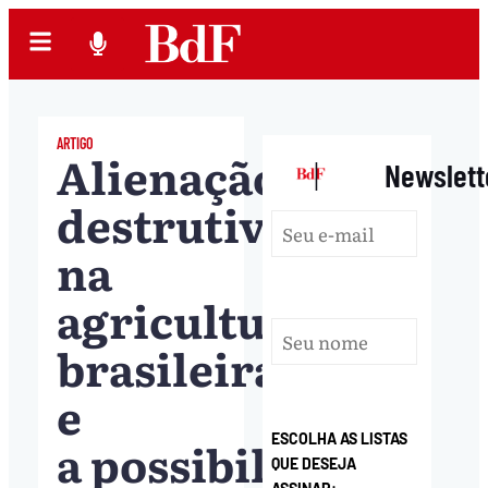
ARTIGO
Alienação,
|
Newslett
destrutividade
na
agricultura
brasileira
e
ESCOLHA AS LISTAS
a possibilidade
QUE DESEJA