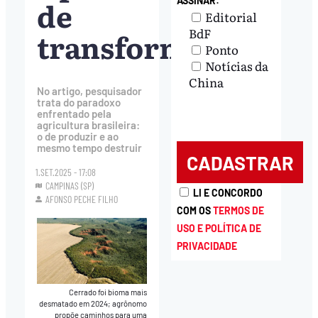
de
ASSINAR:
Editorial
BdF
transformação
Ponto
Notícias da
China
No artigo, pesquisador
trata do paradoxo
enfrentado pela
agricultura brasileira:
o de produzir e ao
mesmo tempo destruir
1.SET.2025 - 17:08
CAMPINAS (SP)
LI E CONCORDO
AFONSO PECHE FILHO
COM OS
TERMOS DE
USO E POLÍTICA DE
PRIVACIDADE
Cerrado foi bioma mais
desmatado em 2024; agrônomo
propõe caminhos para uma