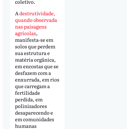
coletivo.
A
destrutividade,
quando observada
nas paisagens
agrícolas
,
manifesta-se em
solos que perdem
sua estrutura e
matéria orgânica,
em encostas que se
desfazem com a
enxurrada, em rios
que carregam a
fertilidade
perdida, em
polinizadores
desaparecendo e
em comunidades
humanas