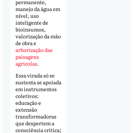
permanente,
manejo da água em
nível, uso
inteligente de
bioinsumos,
valorização da mão
de obra e
arborização das
paisagens
agrícolas
.
Essa virada só se
sustenta se apoiada
em instrumentos
coletivos:
educação e
extensão
transformadoras
que despertem a
consciência crítica;