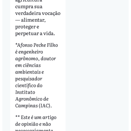
cumpra sua
verdadeira vocação
— alimentar,
proteger e
perpetuar a vida.
*Afonso Peche Filho
é engenheiro
agrônomo, doutor
em ciências
ambientais e
pesquisador
científico do
Instituto
Agronômico de
Campinas (IAC).
** Este é um artigo
de opinião e não
necessariamente