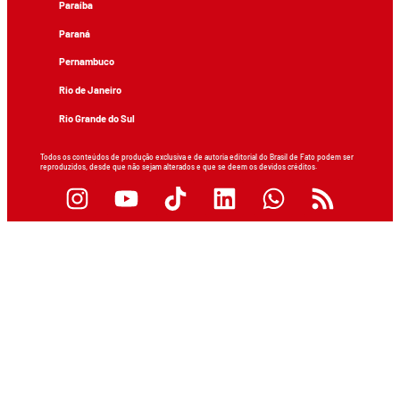
Paraíba
Paraná
Pernambuco
Rio de Janeiro
Rio Grande do Sul
Todos os conteúdos de produção exclusiva e de autoria editorial do Brasil de Fato podem ser
reproduzidos, desde que não sejam alterados e que se deem os devidos créditos.