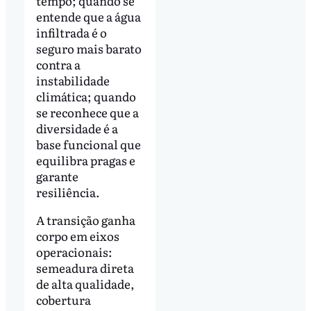
tempo; quando se
entende que a água
infiltrada é o
seguro mais barato
contra a
instabilidade
climática; quando
se reconhece que a
diversidade é a
base funcional que
equilibra pragas e
garante
resiliência.
A transição ganha
corpo em eixos
operacionais:
semeadura direta
de alta qualidade,
cobertura