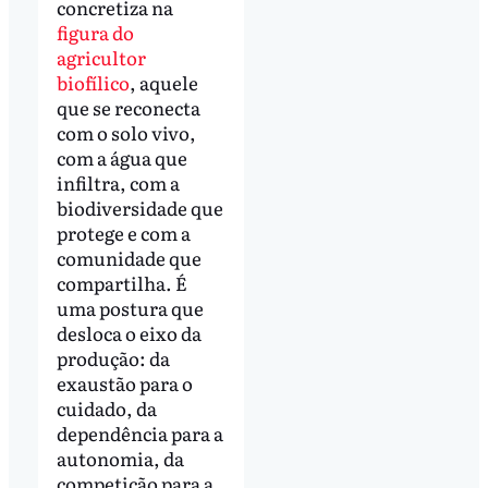
concretiza na
figura do
agricultor
biofílico
, aquele
que se reconecta
com o solo vivo,
com a água que
infiltra, com a
biodiversidade que
protege e com a
comunidade que
compartilha. É
uma postura que
desloca o eixo da
produção: da
exaustão para o
cuidado, da
dependência para a
autonomia, da
competição para a