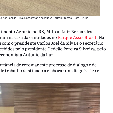
rlos Joel da Silva e o secretário executivo Kaliton Prestes – Foto: Bruna
vimento Agrário no RS, Milton Luiz Bernardes
eram na casa das entidades no
Parque Assis Brasil
. Na
 com o presidente Carlos Joel da Silva e o secretário
cebidos pelo presidente Gedeão Pereira Silveira, pelo
 economista Antonio da Luz.
rtância de retomar este processo de diálogo e de
de trabalho destinado a elaborar um diagnóstico e