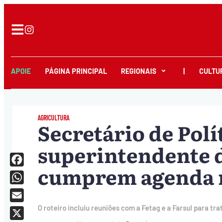
APOIE
PÁGINA PRINCIPAL
REGIONAIS
|
CULTU
AGRICULTURA
Secretário de Polí
superintendente 
cumprem agenda 
Facebook
WhatsApp
Email
O roteiro incluiu reuniões com a Fetag e a Farsul para t