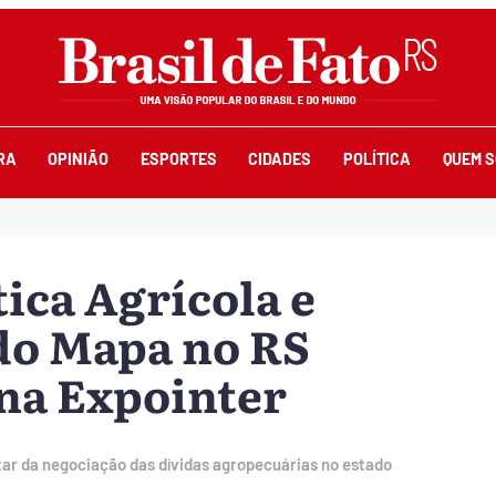
RA
OPINIÃO
ESPORTES
CIDADES
POLÍTICA
QUEM 
tica Agrícola e
do Mapa no RS
na Expointer
ratar da negociação das dívidas agropecuárias no estado