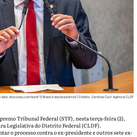
Vale, discursou com boné “O Brasil é dos brasileiros”
|
Crédito: Carolina Curi/ Agência CLDF
remo Tribunal Federal (STF), nesta terça-feira (2),
a Legislativa do Distrito Federal (CLDF).
ar o processo contra o ex-presidente e outros sete ex-