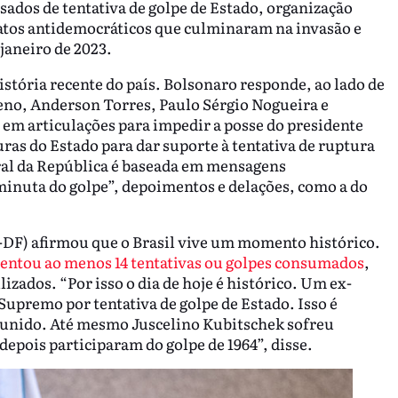
usados de tentativa de golpe de Estado, organização
 atos antidemocráticos que culminaram na invasão e
janeiro de 2023.
istória recente do país. Bolsonaro responde, ao lado de
no, Anderson Torres, Paulo Sérgio Nogueira e
m articulações para impedir a posse do presidente
uras do Estado para dar suporte à tentativa de ruptura
ral da República é baseada em mensagens
nuta do golpe”, depoimentos e delações, como a do
l-DF) afirmou que o Brasil vive um momento histórico.
frentou ao menos 14 tentativas ou golpes consumados
,
zados. “Por isso o dia de hoje é histórico. Um ex-
Supremo por tentativa de golpe de Estado. Isso é
punido. Até mesmo Juscelino Kubitschek sofreu
 depois participaram do golpe de 1964”, disse.