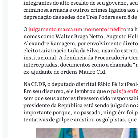
integrantes do alto escalão de seu governo, ac
criminosa armada e outros crimes ligados aos
depredação das sedes dos Três Poderes em 8 de 
O
julgamento marca um momento inédito
na h
nomes como Walter Braga Netto, Augusto Hele
Alexandre Ramagem, por envolvimento direto e
eleito Luiz Inácio Lula da Silva, usando estrut
institucional. A denúncia da Procuradoria-Ge
interceptadas, documentos como a chamada “mi
ex-ajudante de ordens Mauro Cid.
Na CLDF, o deputado distrital Fábio Félix (Pso
Em seu discurso, ele lembrou que o
país já en
sem que seus autores tivessem sido responsabili
presidente da República está sendo julgado no 
importante porque, no passado, ninguém foi 
tentativas de golpe e anistiou os golpistas, que