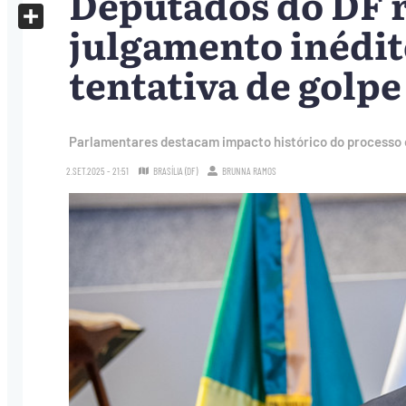
Deputados do DF 
X
julgamento inédit
Share
tentativa de golpe
Parlamentares destacam impacto histórico do processo 
2.SET.2025 - 21:51
BRASÍLIA (DF)
BRUNNA RAMOS