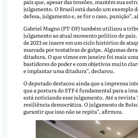
país que, apesar das tensões, mantém sua estr
julgamento. O Brasil está dando um exemplo d
defesa, julgamento e, se for o caso, punição”, 
Gabriel Magno (PT-DF) também utilizou a tribun
julgamento ao atual momento político do país. 
de 2023 se insere em um ciclo histórico de ataqu
marcada por tentativas de golpe. Algumas dera
ditadura. O que vimos em janeiro foi mais uma 
bastidores do poder e com objetivos muito clar
e implantar uma ditadura”, declarou.
O deputado destacou ainda que a imprensa int
que a postura do STF é fundamental para a ima
está noticiando esse julgamento. Até a revista
resiliência democrática. O julgamento de Bolso
garantir que isso não se repita”, afirmou.