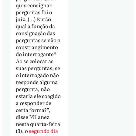
quis consignar
perguntas foi o
juiz. (…) Então,
qual a função da
consignação das
perguntas se não o
constrangimento
do interrogante?
Ao se colocar as
suas perguntas, se
o interrogado não
responde alguma
pergunta, não
estaria ele coagido
a responder de
certa forma?”,
disse Milanez
nesta quarta-feira
(3), o
segundo dia