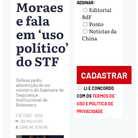
Moraes
ASSINAR:
Editorial
e fala
BdF
Ponto
em ‘uso
Notícias da
China
político’
do STF
Defesa pediu
absolvição do ex-
LI E CONCORDO
ministro do Gabinete de
Segurança
COM OS
TERMOS DE
Institucional de
USO E POLÍTICA DE
Bolsonaro
PRIVACIDADE
3.SET.2025 - 10:59
SÃO PAULO (SP)
CAROLINE OLIVEIRA