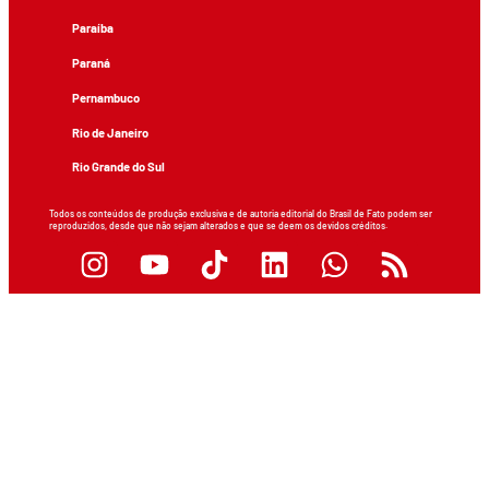
Paraíba
Paraná
Pernambuco
Rio de Janeiro
Rio Grande do Sul
Todos os conteúdos de produção exclusiva e de autoria editorial do Brasil de Fato podem ser
reproduzidos, desde que não sejam alterados e que se deem os devidos créditos.