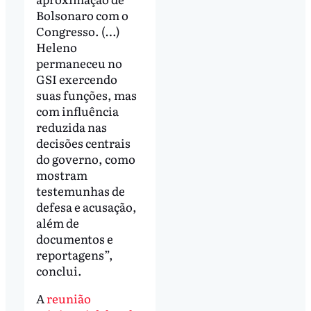
Bolsonaro com o
Congresso. (…)
Heleno
permaneceu no
GSI exercendo
suas funções, mas
com influência
reduzida nas
decisões centrais
do governo, como
mostram
testemunhas de
defesa e acusação,
além de
documentos e
reportagens”,
conclui.
A
reunião