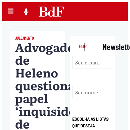
JULGAMENTO
Advogado
|
Newslett
de
Heleno
questiona
papel
‘inquisidor’
de
ESCOLHA AS LISTAS
QUE DESEJA