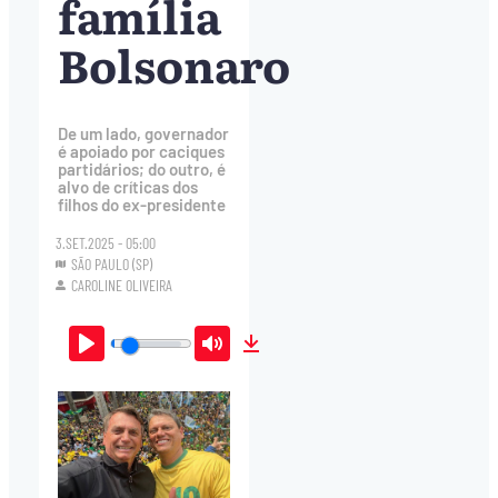
família
Bolsonaro
De um lado, governador
é apoiado por caciques
partidários; do outro, é
alvo de críticas dos
filhos do ex-presidente
3.SET.2025 - 05:00
SÃO PAULO (SP)
CAROLINE OLIVEIRA
Play
Mute
Download