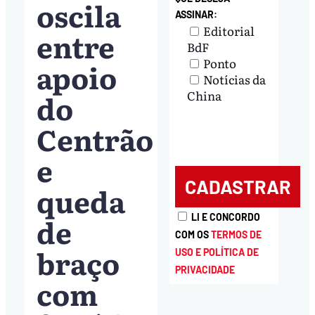
oscila
ASSINAR:
Editorial
entre
BdF
Ponto
apoio
Notícias da
do
China
Centrão
e
queda
de
LI E CONCORDO
COM OS
TERMOS DE
braço
USO E POLÍTICA DE
PRIVACIDADE
com