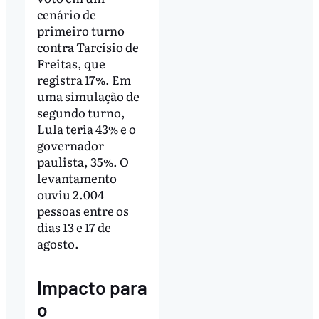
cenário de
primeiro turno
contra Tarcísio de
Freitas, que
registra 17%. Em
uma simulação de
segundo turno,
Lula teria 43% e o
governador
paulista, 35%. O
levantamento
ouviu 2.004
pessoas entre os
dias 13 e 17 de
agosto.
Impacto para
o