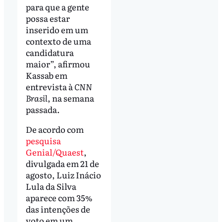
para que a gente
possa estar
inserido em um
contexto de uma
candidatura
maior”, afirmou
Kassab em
entrevista à
CNN
Brasil
, na semana
passada.
De acordo com
pesquisa
Genial/Quaest
,
divulgada em 21 de
agosto, Luiz Inácio
Lula da Silva
aparece com 35%
das intenções de
voto em um