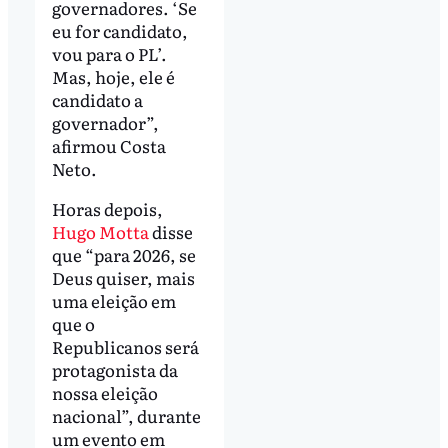
governadores. ‘Se
eu for candidato,
vou para o PL’.
Mas, hoje, ele é
candidato a
governador”,
afirmou Costa
Neto.
Horas depois,
Hugo Motta
disse
que “para 2026, se
Deus quiser, mais
uma eleição em
que o
Republicanos será
protagonista da
nossa eleição
nacional”, durante
um evento em