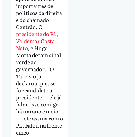
importantes de
políticos da direita
e do chamado
Centrão. O
presidente do PL,
Valdemar Costa
Neto
, e Hugo
Motta deram sinal
verde ao
governador. “O
Tarcísio já
declarou que, se
for candidato a
presidente — ele já
falou isso comigo
há um ano e meio
—, ele assina com o
PL. Falou na frente
cinco