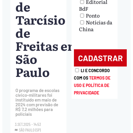
de
Editorial
BdF
Tarcísio
Ponto
Notícias da
de
China
Freitas em
São
Paulo
LI E CONCORDO
COM OS
TERMOS DE
USO E POLÍTICA DE
O programa de escolas
PRIVACIDADE
cívico-militares foi
instituído em maio de
2024 com previsão de
R$ 7,2 milhões para
policiais
3.SET.2025 - 14:53
SÃO PAULO (SP)