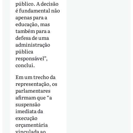
público. A decisão
é fundamental não
apenas para a
educação, mas
também para a
defesa de uma
administração
pública
responsável”,
conclui.
Em um trecho da
representação, os
parlamentares
afirmam que “a
suspensão
imediata da
execução
orçamentária
vinculada ao