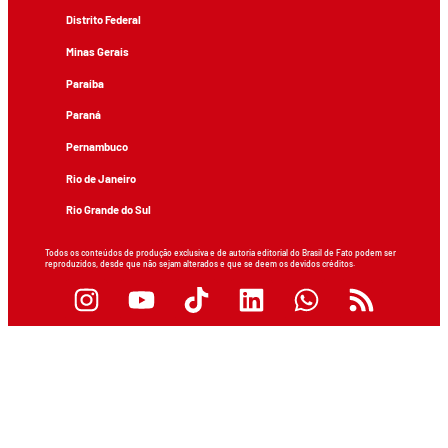
Distrito Federal
Minas Gerais
Paraíba
Paraná
Pernambuco
Rio de Janeiro
Rio Grande do Sul
Todos os conteúdos de produção exclusiva e de autoria editorial do Brasil de Fato podem ser
reproduzidos, desde que não sejam alterados e que se deem os devidos créditos.