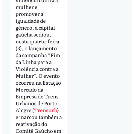
mulher e
promover a
igualdade de
gênero, a capital
gaúcha sediou,
nesta quarta-feira
(3), o lançamento
da campanha “Fim
da Linha para a
Violência contra a
Mulher”. O evento
ocorreu na Estação
Mercado da
Empresa de Trens
Urbanos de Porto
Alegre (
Trensurb
)
e marcou também a
reativação do
Comitê Gaúcho em