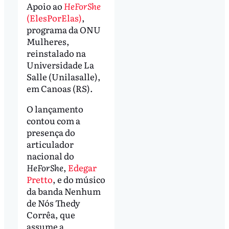
Apoio ao
HeForShe
(ElesPorElas)
,
programa da ONU
Mulheres,
reinstalado na
Universidade La
Salle (Unilasalle),
em Canoas (RS).
O lançamento
contou com a
presença do
articulador
nacional do
HeForShe
,
Edegar
Pretto
, e do músico
da banda Nenhum
de Nós Thedy
Corrêa, que
assume a