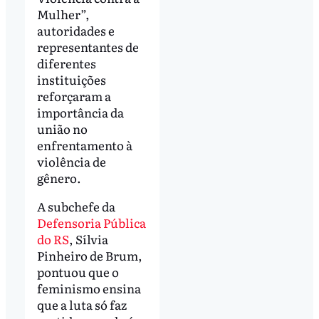
Mulher”,
autoridades e
representantes de
diferentes
instituições
reforçaram a
importância da
união no
enfrentamento à
violência de
gênero.
A subchefe da
Defensoria Pública
do RS
, Sílvia
Pinheiro de Brum,
pontuou que o
feminismo ensina
que a luta só faz