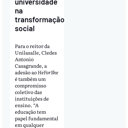
universidade
na
transformação
social
Para o reitor da
Unilasalle, Cledes
Antonio
Casagrande, a
adesão ao
HeForShe
é também um
compromisso
coletivo das
instituições de
ensino. “A
educação tem
papel fundamental
em qualquer