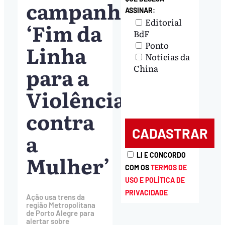
campanha
ASSINAR:
Editorial
‘Fim da
BdF
Ponto
Linha
Notícias da
para a
China
Violência
contra
a
Mulher’
LI E CONCORDO
COM OS
TERMOS DE
USO E POLÍTICA DE
PRIVACIDADE
Ação usa trens da
região Metropolitana
de Porto Alegre para
alertar sobre