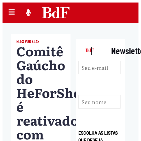
ELES POR ELAS
Comitê
|
Newslett
Gaúcho
do
HeForShe
é
reativado
com
ESCOLHA AS LISTAS
QUE DESEJA