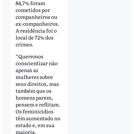
84,7% foram
cometidos por
companheiros ou
ex-companheiros.
A residência foi o
local de 72% dos
crimes.
“Queremos
conscientizar não
apenas as
mulheres sobre
seus direitos, mas
também que os
homens parem,
pensem e reflitam.
Os feminicídios
têm aumentado no
estado e, em sua
maioria,