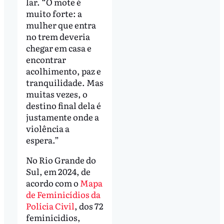
lar. “O mote é
muito forte: a
mulher que entra
no trem deveria
chegar em casa e
encontrar
acolhimento, paz e
tranquilidade. Mas
muitas vezes, o
destino final dela é
justamente onde a
violência a
espera.”
No Rio Grande do
Sul, em 2024, de
acordo com o
Mapa
de Feminicídios da
Polícia Civil
, dos 72
feminicidios,