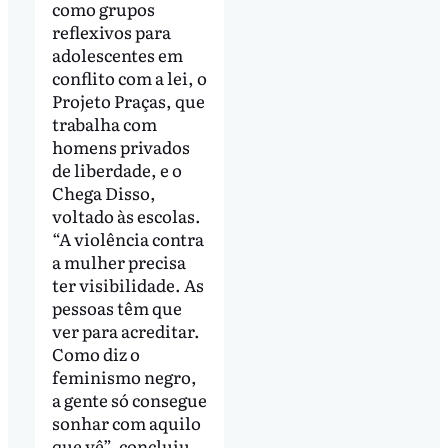
como grupos
reflexivos para
adolescentes em
conflito com a lei, o
Projeto Praças, que
trabalha com
homens privados
de liberdade, e o
Chega Disso,
voltado às escolas.
“A violência contra
a mulher precisa
ter visibilidade. As
pessoas têm que
ver para acreditar.
Como diz o
feminismo negro,
a gente só consegue
sonhar com aquilo
que vê”, concluiu.