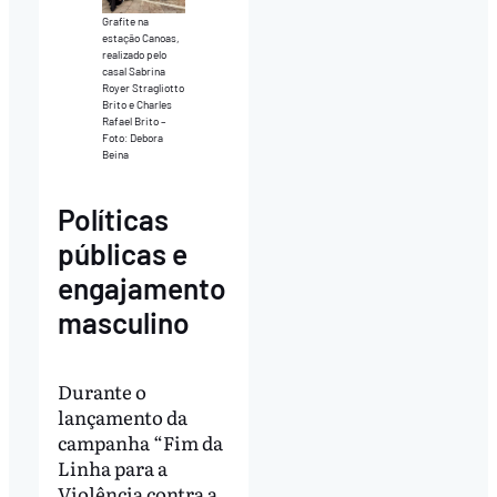
Grafite na
estação Canoas,
realizado pelo
casal Sabrina
Royer Stragliotto
Brito e Charles
Rafael Brito –
Foto: Debora
Beina
Políticas
públicas e
engajamento
masculino
Durante o
lançamento da
campanha “Fim da
Linha para a
Violência contra a