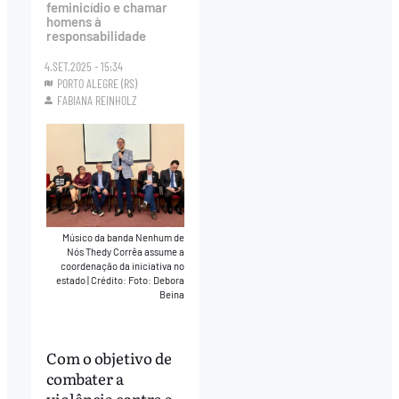
feminicídio e chamar
homens à
responsabilidade
4.SET.2025 - 15:34
PORTO ALEGRE (RS)
FABIANA REINHOLZ
Músico da banda Nenhum de
Nós Thedy Corrêa assume a
coordenação da iniciativa no
estado
|
Crédito: Foto: Debora
Beina
Com o objetivo de
combater a
violência contra a