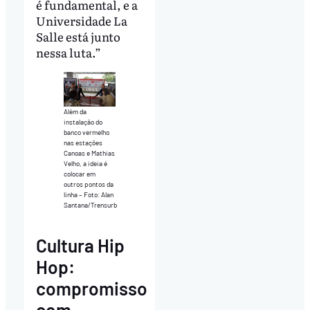
é fundamental, e a
Universidade La
Salle está junto
nessa luta.”
Além da
instalação do
banco vermelho
nas estações
Canoas e Mathias
Velho, a ideia é
colocar em
outros pontos da
linha – Foto: Alan
Santana/Trensurb
Cultura Hip
Hop:
compromisso
com