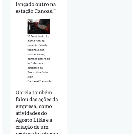
lançado outro na
estação Canoas.”
“O feminicídio é o
ponto final de
uma história de
violência que,
muitas vezes,
começa dentro do
lar”, destaca
dirigente da
Trensurb – Foto:
Alan
Santana/Trensurb
Garcia também
falou das ações da
empresa, como
atividades do
Agosto Lilás e a
criação de um
protocolo interno