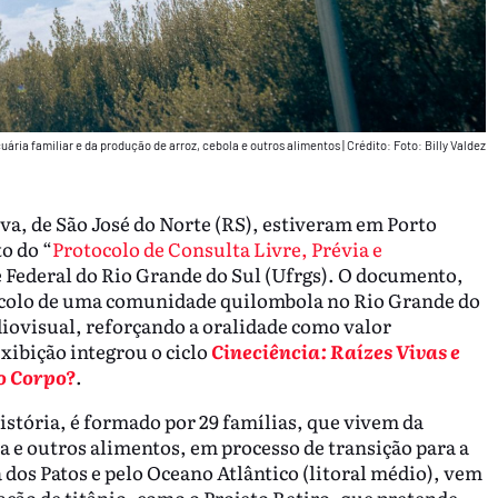
uária familiar e da produção de arroz, cebola e outros alimentos
|
Crédito: Foto: Billy Valdez
a, de São José do Norte (RS), estiveram em Porto
o do “
Protocolo de Consulta Livre, Prévia e
 Federal do Rio Grande do Sul (Ufrgs). O documento,
otocolo de uma comunidade quilombola no Rio Grande do
diovisual, reforçando a oralidade como valor
xibição integrou o ciclo
Cineciência: Raízes Vivas e
o Corpo?
.
istória, é formado por 29 famílias, que vivem da
la e outros alimentos, em processo de transição para a
 dos Patos e pelo Oceano Atlântico (litoral médio), vem
ão de titânio, como o Projeto Retiro, que pretende