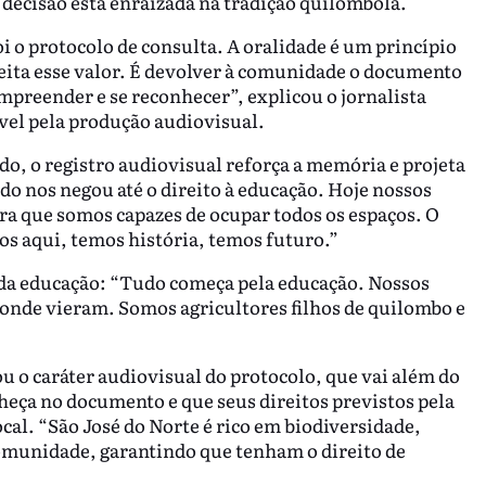
A decisão está enraizada na tradição quilombola.
 o protocolo de consulta. A oralidade é um princípio
speita esse valor. É devolver à comunidade o documento
preender e se reconhecer”, explicou o jornalista
ável pela produção audiovisual.
, o registro audiovisual reforça a memória e projeta
do nos negou até o direito à educação. Hoje nossos
tra que somos capazes de ocupar todos os espaços. O
s aqui, temos história, temos futuro.”
da educação: “Tudo começa pela educação. Nossos
onde vieram. Somos agricultores filhos de quilombo e
u o caráter audiovisual do protocolo, que vai além do
heça no documento e que seus direitos previstos pela
al. “São José do Norte é rico em biodiversidade,
 comunidade, garantindo que tenham o direito de