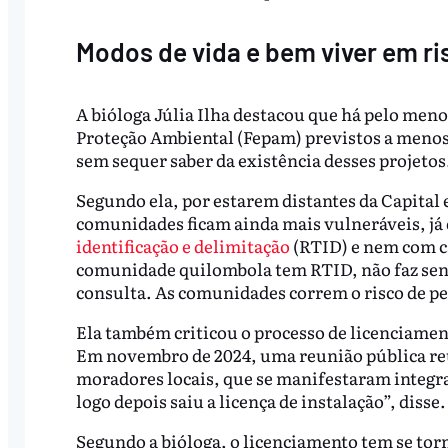
Modos de vida e bem viver em ri
A bióloga Júlia Ilha destacou que há pelo men
Proteção Ambiental (Fepam) previstos a menos
sem sequer saber da existência desses projetos
Segundo ela, por estarem distantes da Capital e
comunidades ficam ainda mais vulneráveis, j
identificação e delimitação
(RTID) e nem com c
comunidade quilombola tem RTID, não faz senti
consulta. As comunidades correm o risco de pe
Ela também criticou o processo de licenciamen
Em novembro de 2024, uma reunião pública reu
moradores locais, que se manifestaram integra
logo depois saiu a licença de instalação”, disse.
Segundo a bióloga, o licenciamento tem se torn