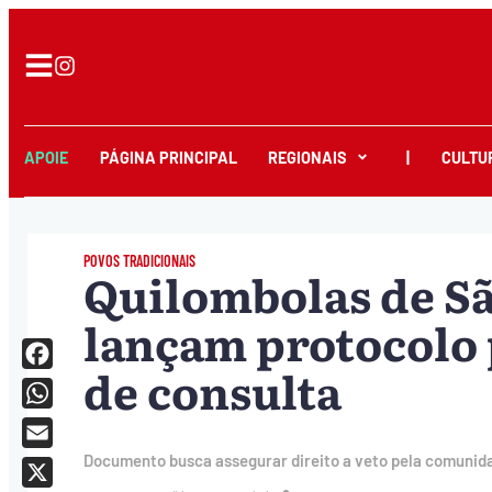
APOIE
PÁGINA PRINCIPAL
REGIONAIS
|
CULTU
POVOS TRADICIONAIS
Quilombolas de Sã
lançam protocolo 
de consulta
Facebook
WhatsApp
Email
Documento busca assegurar direito a veto pela comunid