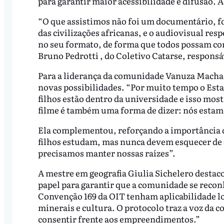
para garantir maior acessibilidade e difusão. 
“O que assistimos não foi um documentário, foi
das civilizações africanas, e o audiovisual re
no seu formato, de forma que todos possam com
Bruno Pedrotti , do Coletivo Catarse, respons
Para a liderança da comunidade Vanuza Machado
novas possibilidades. “Por muito tempo o Esta
filhos estão dentro da universidade e isso mos
filme é também uma forma de dizer: nós estamo
Ela complementou, reforçando a importância 
filhos estudam, mas nunca devem esquecer de 
precisamos manter nossas raízes”.
A mestre em geografia Giulia Sichelero destaco
papel para garantir que a comunidade se recon
Convenção 169 da OIT tenham aplicabilidade loc
minerais e cultura. O protocolo traz a voz da
consentir frente aos empreendimentos.”