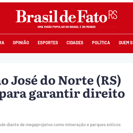
RA
OPINIÃO
ESPORTES
CIDADES
POLÍTICA
QUEM 
o José do Norte (RS)
para garantir direito
ade diante de megaprojetos como mineração e parques eólicos