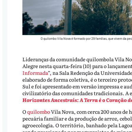
O quilombo Vila Nova é formado por 29 famílias, que vivem da pec
Lideranças da comunidade quilombola Vila Nov
Alegre nesta quarta-feira (10) para o lançament
Informada
”, na Sala Redenção da Universidade
elaborado de forma coletiva, é o terceiro pr
Sul e foi apresentado em versão impressa e au
civilizatório das comunidades tradicionais. A e
Horizontes Ancestrais: A Terra é o Coração d
O
quilombo
Vila Nova, com cerca 200 anos de h
pecuária familiar e da produção de arroz, cebo
agroecologia. O território, banhado pela Lagoa
sendo pressionado por megaprojetos de mineraç