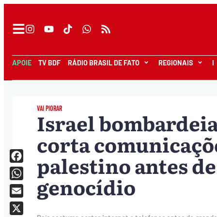
APOIE
TV BDF
RÁDIO BRASIL DE FATO
REGIONAIS
I
VAI PIORAR
Israel bombardeia
corta comunicaçõe
palestino antes de
Facebook
genocídio
WhatsApp
Email