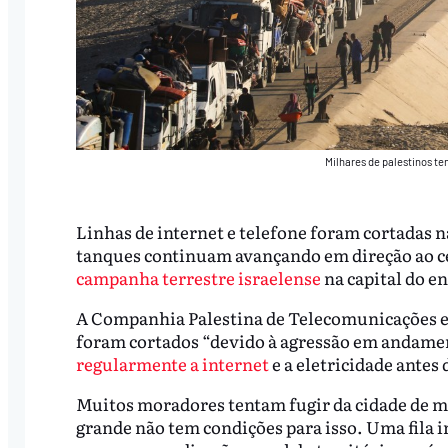
Milhares de palestinos t
Linhas de internet e telefone foram cortadas n
tanques continuam avançando em direção ao ce
campanha terrestre israelense
na capital do e
A Companhia Palestina de Telecomunicações 
foram cortados “devido à agressão em andamento
regularmente a internet
e a eletricidade antes
Muitos moradores tentam fugir da cidade de 
grande não tem condições para isso. Uma fila 