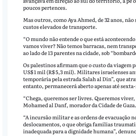
avançava em direção ao sul do território, a pé
poucos pertences.
Mas outros, como Aya Ahmed, de 32 anos, não s
custos elevados de transporte.
“O mundo não entende o que está acontecendo. 
vamos viver? Não temos barracas, nem transpo
ao lado de 13 parentes na cidade, sob “bombard
Os palestinos afirmam que o custo da viagem p
US$ 1 mil (R$ 5,3 mil). Militares israelenses 
temporária pela estrada Salah al Din”, que atra
entanto, permanecerá aberto apenas até sexta-fe
“Chega, queremos ser livres. Queremos viver,
Mohamed al Danf, morador da Cidade de Gaza
“A incursão militar e as ordens de evacuação 
deslocamentos, o que obriga famílias traumati
inadequada para a dignidade humana”, denunci