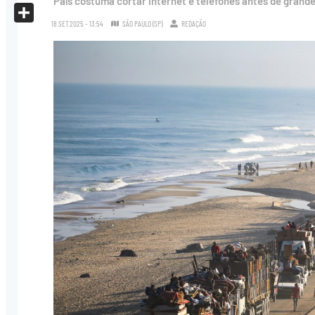
País costuma cortar internet e telefones antes de grande
X
18.SET.2025 - 13:54
SÃO PAULO (SP)
REDAÇÃO
Share