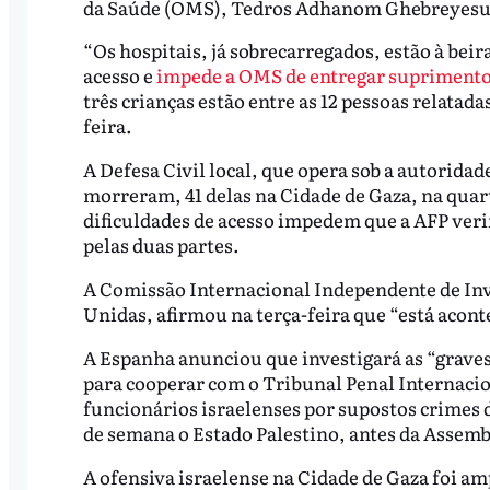
da Saúde (OMS), Tedros Adhanom Ghebreyesu
“Os hospitais, já sobrecarregados, estão à beira
acesso e
impede a OMS de entregar suprimentos
três crianças estão entre as 12 pessoas relata
feira.
A Defesa Civil local, que opera sob a autorid
morreram, 41 delas na Cidade de Gaza, na quart
dificuldades de acesso impedem que a AFP ver
pelas duas partes.
A Comissão Internacional Independente de In
Unidas, afirmou na terça-feira que “está aco
A Espanha anunciou que investigará as “grave
para cooperar com o Tribunal Penal Internacio
funcionários israelenses por supostos crimes 
de semana o Estado Palestino, antes da Assem
A ofensiva israelense na Cidade de Gaza foi 