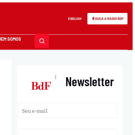
ENGLISH
OUÇA A RÁDIO BDF
UEM SOMOS
Newsletter
|