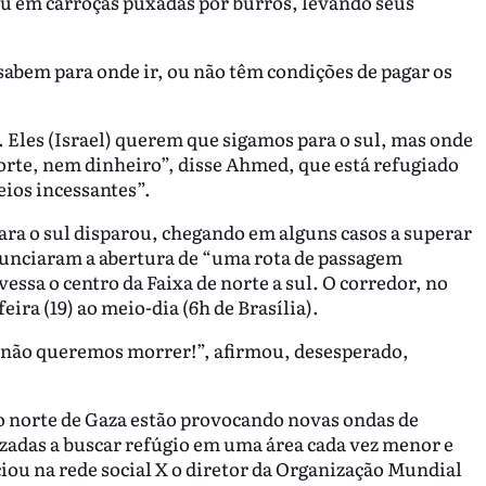
 ou em carroças puxadas por burros, levando seus
abem para onde ir, ou não têm condições de pagar os
Eles (Israel) querem que sigamos para o sul, mas onde
rte, nem dinheiro”, disse Ahmed, que está refugiado
eios incessantes”.
ara o sul disparou, chegando em alguns casos a superar
anunciaram a abertura de “uma rota de passagem
vessa o centro da Faixa de norte a sul. O corredor, no
ira (19) ao meio-dia (6h de Brasília).
 não queremos morrer!”, afirmou, desesperado,
.
no norte de Gaza estão provocando novas ondas de
zadas a buscar refúgio em uma área cada vez menor e
ou na rede social X o diretor da Organização Mundial