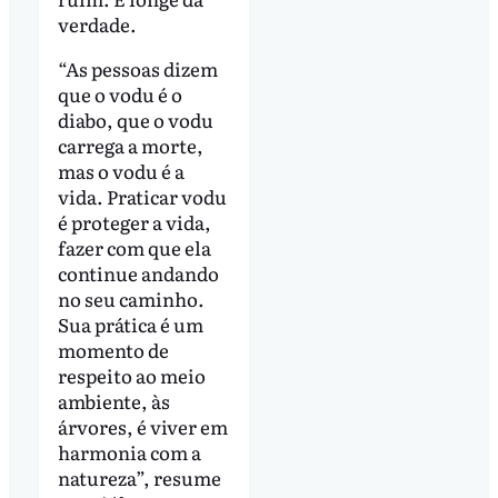
verdade.
“As pessoas dizem
que o vodu é o
diabo, que o vodu
carrega a morte,
mas o vodu é a
vida. Praticar vodu
é proteger a vida,
fazer com que ela
continue andando
no seu caminho.
Sua prática é um
momento de
respeito ao meio
ambiente, às
árvores, é viver em
harmonia com a
natureza”, resume