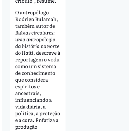
crioulo”, resume.
O antropólogo
Rodrigo Bulamah,
também autor de
Ruínas circulares:
uma antropologia
da história no norte
do Haiti
, descreve à
reportagem o vodu
como um sistema
de conhecimento
que considera
espíritos e
ancestrais,
influenciando a
vida diária, a
política, a proteção
e a cura. Enfatiza a
produção