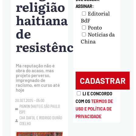
religião
ASSINAR:
Editorial
haitiana
BdF
Ponto
de
Notícias da
resistência
China
Má reputação não é
obra do acaso, mas
projeto perverso,
impregnado de
racismo, em curso até
hoje
LI E CONCORDO
20.SET.2025 - 05:00
COM OS
TERMOS DE
PIGNON (HAITI) E SÃO PAULO
USO E POLÍTICA DE
(SP)
PRIVACIDADE
CHA DAFOL
E
RODRIGO DURÃO
COELHO