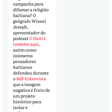
campanha para
difamar a religião
haitiana? O
geógrafo Wisnel
Joseph,
apresentador do
podcast
O Haiti é
também aqui
,
assim como
inúmeros
pensadores
haitianos
defendeu durante
o
BdF Entrevista
que a imagem
negativa é fruto de
um projeto
histórico para
isolar e