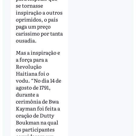
se tornasse
inspiração a outros
oprimidos, o país
paga um preço
caríssimo por tanta
ousadia.
Mas a inspiração e
a força para a
Revolução
Haitiana foi o
vodu. “No dia 14 de
agosto de 1791,
durante a
cerimônia de Bwa
Kayman foi feita a
oração de Dutty
Boukman na qual
os participantes