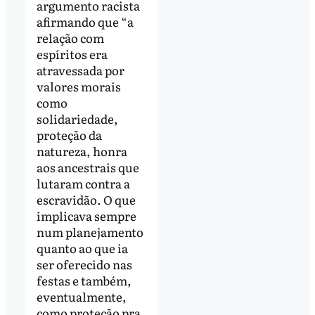
argumento racista
afirmando que “a
relação com
espíritos era
atravessada por
valores morais
como
solidariedade,
proteção da
natureza, honra
aos ancestrais que
lutaram contra a
escravidão. O que
implicava sempre
num planejamento
quanto ao que ia
ser oferecido nas
festas e também,
eventualmente,
como proteção pra