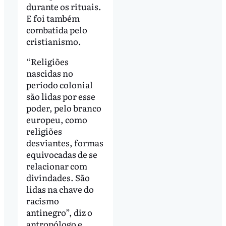
durante os rituais.
E foi também
combatida pelo
cristianismo.
“Religiões
nascidas no
período colonial
são lidas por esse
poder, pelo branco
europeu, como
religiões
desviantes, formas
equivocadas de se
relacionar com
divindades. São
lidas na chave do
racismo
antinegro”, diz o
antropólogo e