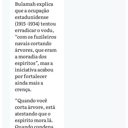
Bulamah explica
que a ocupação
estadunidense
(1915 -1934) tentou
erradicar o vodu,
“com os fuzileiros
navais cortando
árvores, que eram
a moradia dos
espíritos”, mas a
iniciativa acabou
por fortalecer
ainda mais a
crença.
“Quando você
corta árvore, está
atestando que o
espírito mora lá.
Quando condena