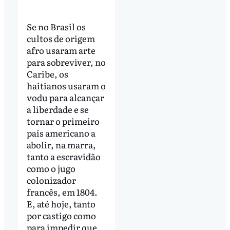
Se no Brasil os
cultos de origem
afro usaram arte
para sobreviver, no
Caribe, os
haitianos usaram o
vodu para alcançar
a liberdade e se
tornar o primeiro
país americano a
abolir, na marra,
tanto a escravidão
como o jugo
colonizador
francês, em 1804.
E, até hoje, tanto
por castigo como
para impedir que