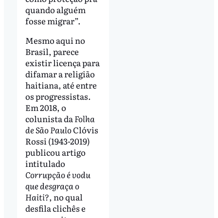
quando alguém
fosse migrar”.
Mesmo aqui no
Brasil, parece
existir licença para
difamar a religião
haitiana, até entre
os progressistas.
Em 2018, o
colunista da
Folha
de São Paulo
Clóvis
Rossi (1943-2019)
publicou artigo
intitulado
Corrupção é vodu
que desgraça o
Haiti?
, no qual
desfila clichês e