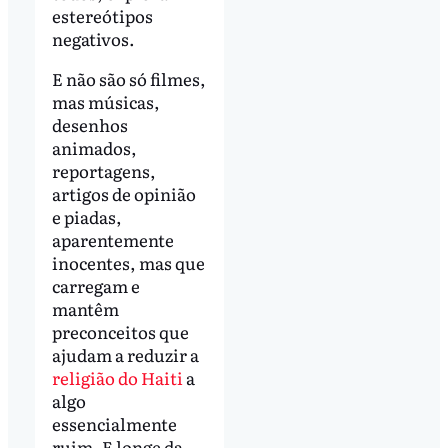
estereótipos
negativos.
E não são só filmes,
mas músicas,
desenhos
animados,
reportagens,
artigos de opinião
e piadas,
aparentemente
inocentes, mas que
carregam e
mantêm
preconceitos que
ajudam a reduzir a
religião do Haiti
a
algo
essencialmente
ruim. E longe da