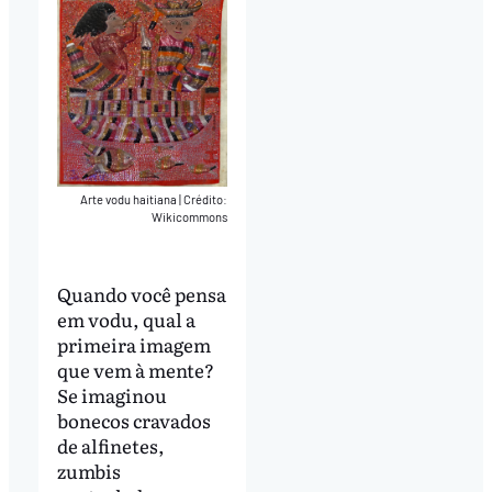
Arte vodu haitiana
|
Crédito:
Wikicommons
Quando você pensa
em vodu, qual a
primeira imagem
que vem à mente?
Se imaginou
bonecos cravados
de alfinetes,
zumbis