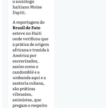
o sociólogo
haitiano Moise
Dayiti.
A reportagem do
Brasil de Fato
esteve no Haiti
onde verificou que
a prática de origem
africana e trazida à
América por
escravizados,
assim como o
candomblé e a
umbanda aqui e a
santeria cubana,
são práticas
vibrantes,
animistas, que
pregam o respeito