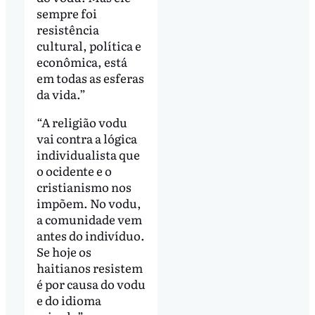
sempre foi
resistência
cultural, política e
econômica, está
em todas as esferas
da vida.”
“A religião vodu
vai contra a lógica
individualista que
o ocidente e o
cristianismo nos
impõem. No vodu,
a comunidade vem
antes do indivíduo.
Se hoje os
haitianos resistem
é por causa do vodu
e do idioma