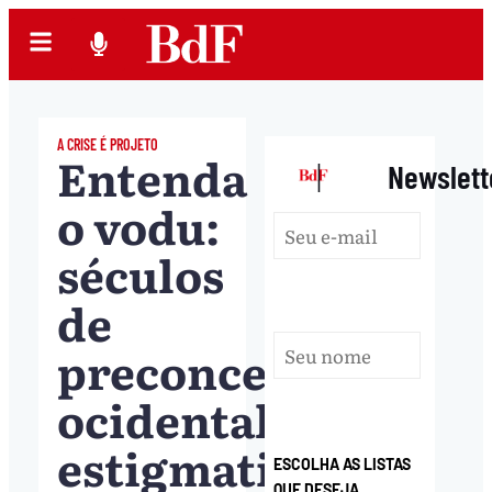
A CRISE É PROJETO
Entenda
|
Newslett
o vodu:
séculos
de
preconceito
ocidental
estigmatizaram
ESCOLHA AS LISTAS
QUE DESEJA