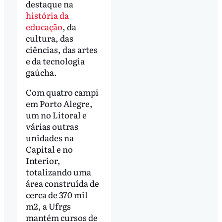
destaque na
história da
educação
, da
cultura, das
ciências, das artes
e da tecnologia
gaúcha.
Com quatro campi
em Porto Alegre,
um no Litoral e
várias outras
unidades na
Capital e no
Interior,
totalizando uma
área construída de
cerca de 370 mil
m2, a Ufrgs
mantém cursos de