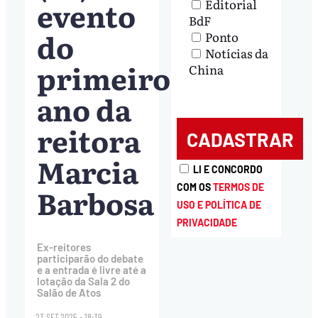
evento
Editorial
BdF
do
Ponto
Notícias da
primeiro
China
ano da
reitora
Marcia
LI E CONCORDO
Barbosa
COM OS
TERMOS DE
USO E POLÍTICA DE
PRIVACIDADE
Ex-reitores
participarão do debate
e a entrada é livre até a
lotação da Sala 2 do
Salão de Atos
23.SET.2025 - 18:39