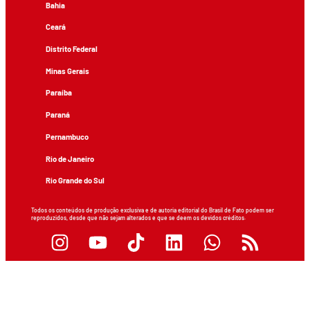
Bahia
Ceará
Distrito Federal
Minas Gerais
Paraíba
Paraná
Pernambuco
Rio de Janeiro
Rio Grande do Sul
Todos os conteúdos de produção exclusiva e de autoria editorial do Brasil de Fato podem ser
reproduzidos, desde que não sejam alterados e que se deem os devidos créditos.