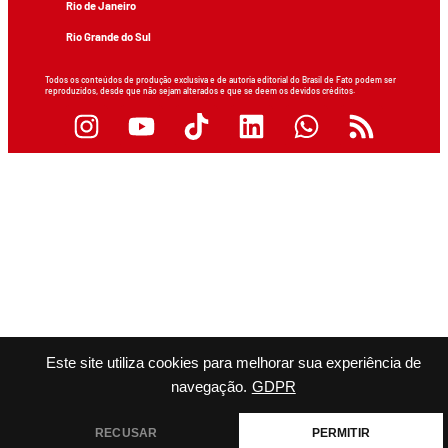
Rio de Janeiro
Rio Grande do Sul
Todos os conteúdos de produção exclusiva e de autoria editorial do Brasil de Fato podem ser
reproduzidos, desde que não sejam alterados e que se deem os devidos créditos.
Este site utiliza cookies para melhorar sua experiência de
navegação.
GDPR
RECUSAR
PERMITIR