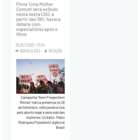
Filme 'Uma Mulher
Comum' será exibido
nesta sexta (26), a
partir das 19h; haverá
debate com
especialistas após o
filme
25.SET.2025 - 17:54
BRASILIA (DF)
REDAÇÃO
Campanha “Nem Presas Nem
Mortas” marca presença no 28
de Setembro, reforçando a luta
pelo aborto legal e pela vida das
mulheres.
|
Crédito: Fábio
Rodrigues Pozzebom/ Agência
Brasil