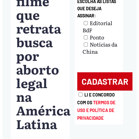
filme
ESCOLHA AS LISTAS
que
QUE DESEJA
ASSINAR:
retrata
Editorial
BdF
busca
Ponto
Notícias da
por
China
aborto
legal
na
LI E CONCORDO
COM OS
TERMOS DE
América
USO E POLÍTICA DE
Latina
PRIVACIDADE