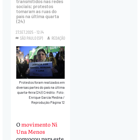
transmitidos nas redes
sociais; protestos
tomaram as ruas do
país na última quarta
(24)
27.SET.2025 - 12:14
SÃO PAULO (SP)
REDAÇÃO
Protestos foram realizados em
diversas partes do país na última
quarta-feira (24)
|
Crédito: Foto:
Enrique García Medina /
Reprodução Página 12
O
movimento Ni
Una Menos
convocou para este