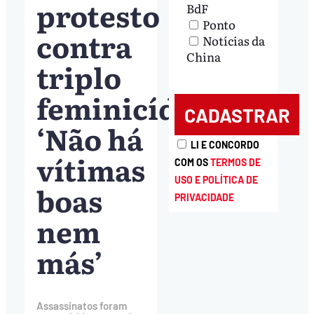
protesto
BdF
Ponto
contra
Notícias da
China
triplo
feminicídio:
‘Não há
LI E CONCORDO
vítimas
COM OS
TERMOS DE
USO E POLÍTICA DE
boas
PRIVACIDADE
nem
más’
Assassinatos foram