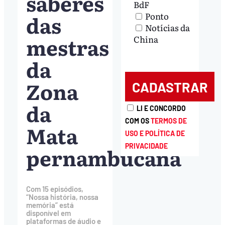
saberes
BdF
das
Ponto
Notícias da
mestras
China
da
Zona
da
LI E CONCORDO
COM OS
TERMOS DE
Mata
USO E POLÍTICA DE
PRIVACIDADE
pernambucana
Com 15 episódios,
“Nossa história, nossa
memória” está
disponível em
plataformas de áudio e