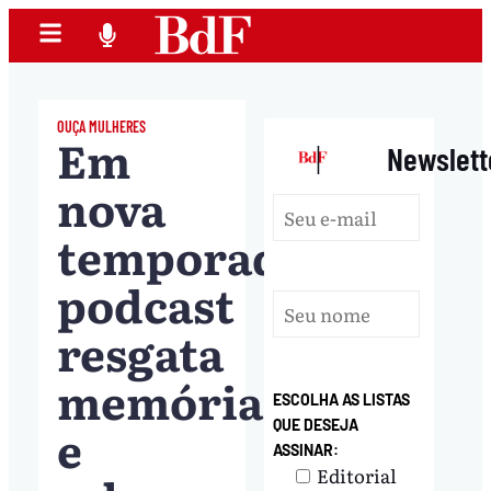
OUÇA MULHERES
Em
|
Newslett
nova
temporada,
podcast
resgata
memórias
ESCOLHA AS LISTAS
e
QUE DESEJA
ASSINAR:
Editorial