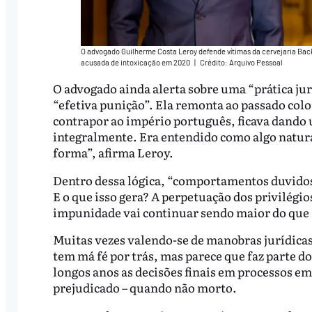
O advogado Guilherme Costa Leroy defende vítimas da cervejaria Bac
acusada de intoxicação em 2020
|
Crédito: Arquivo Pessoal
O advogado ainda alerta sobre uma “prática jur
“efetiva punição”. Ela remonta ao passado colon
contrapor ao império português, ficava dando u
integralmente. Era entendido como algo natura
forma”, afirma Leroy.
Dentro dessa lógica, “comportamentos duvidos
E o que isso gera? A perpetuação dos privilégios
impunidade vai continuar sendo maior do que a 
Muitas vezes valendo-se de manobras jurídicas 
tem má fé por trás, mas parece que faz parte 
longos anos as decisões finais em processos e
prejudicado – quando não morto.