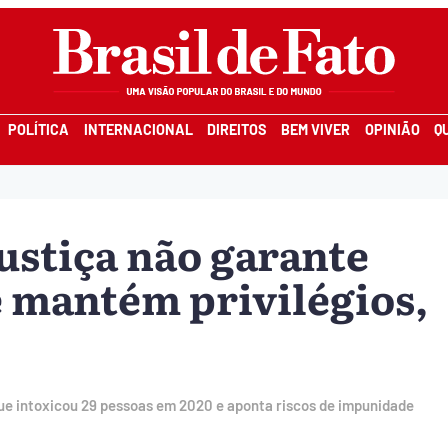
POLÍTICA
INTERNACIONAL
DIREITOS
BEM VIVER
OPINIÃO
Q
ustiça não garante
e mantém privilégios,
ue intoxicou 29 pessoas em 2020 e aponta riscos de impunidade