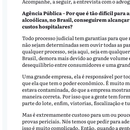
Acompanhe, a seguir, a entrevista com o advo
Agência Pública – Por que é tão difícil para
alcoólicas, no Brasil, conseguirem alcançar
custos hospitalares?
Todo processo judicial tem garantias para que 
não sejam determinadas sem ouvir todas as par
qualquer processo, seja aqui, seja em qualque
Brasil, demora mais devido ao grande volume e
desequilíbrio entre consumidores e uma gran
Uma grande empresa, ela é responsável por toda
que ela que tem o poder econômico. É muito m
estava contaminada, do que a empresa mostrar q
maneira correta. Por isso que a gente tem for
parte do lote, enfim, vistorias, fiscalização e t
Mas é extremamente custoso para um ou pouco
provas periciais. Nós temos que pedir para aden
isso é muito complicado. Então, quando a gent