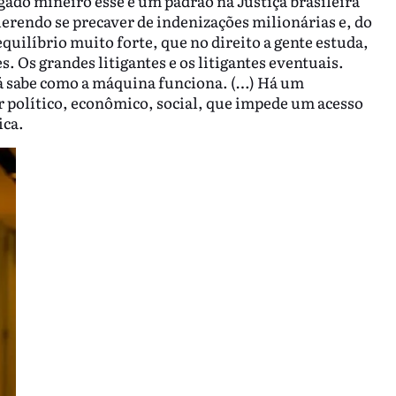
gado mineiro esse é um padrão na Justiça brasileira
rendo se precaver de indenizações milionárias e, do
ilíbrio muito forte, que no direito a gente estuda,
s. Os grandes litigantes e os litigantes eventuais.
 já sabe como a máquina funciona. (…) Há um
r político, econômico, social, que impede um acesso
ica.