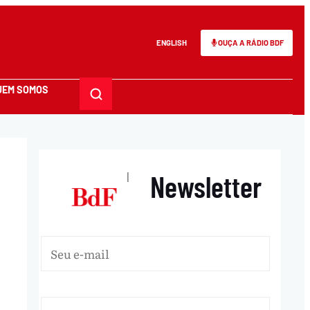
ENGLISH
OUÇA A RÁDIO BDF
UEM SOMOS
Newsletter
|