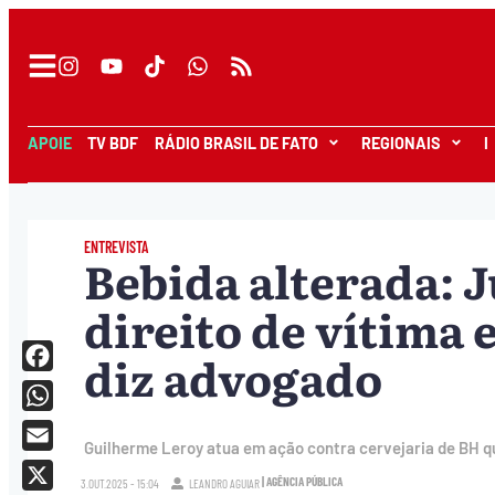
APOIE
TV BDF
RÁDIO BRASIL DE FATO
REGIONAIS
I
ENTREVISTA
Bebida alterada: J
direito de vítima 
diz advogado
Facebook
WhatsApp
Guilherme Leroy atua em ação contra cervejaria de BH q
Email
| AGÊNCIA PÚBLICA
3.OUT.2025 - 15:04
LEANDRO AGUIAR