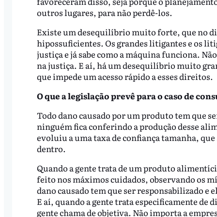
favoreceram disso, seja porque o planejamento 
outros lugares, para não perdê-los.
Existe um desequilíbrio muito forte, que no dir
hipossuficientes. Os grandes litigantes e os li
justiça e já sabe como a máquina funciona. Não
na justiça. E aí, há um desequilíbrio muito gra
que impede um acesso rápido a esses direitos.
O que a legislação prevê para o caso de co
Todo dano causado por um produto tem que ser 
ninguém fica conferindo a produção desse alim
evoluiu a uma taxa de confiança tamanha, que 
dentro.
Quando a gente trata de um produto alimentíc
feito nos máximos cuidados, observando os mín
dano causado tem que ser responsabilizado e e
E aí, quando a gente trata especificamente de 
gente chama de objetiva. Não importa a empres