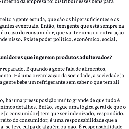
interno da empresa foi distribuir esses bens para
eito a gente estuda, que são os hipersuficientes e os
tigantes eventuais. Então, tem gente que está sempre na
 é o caso do consumidor, que vai ter uma ou outra ação
nde nisso. Existe poder político, econômico, social,
nsumidores que ingerem produtos adulterados?
reparado. E quando a gente fala de alimentos,
ento. Há uma organização da sociedade, a sociedade já
a gente bebe um refrigerante sem saber o que tem ali
io, há uma pressuposição muito grande de que tudo é
imos detalhes. Então, segue uma lógica geral de que o
le [o consumidor] tem que ser indenizado, respondido.
direito do consumidor, é uma responsabilidade que a
a, se teve culpa de alguém ou não. É responsabilidade