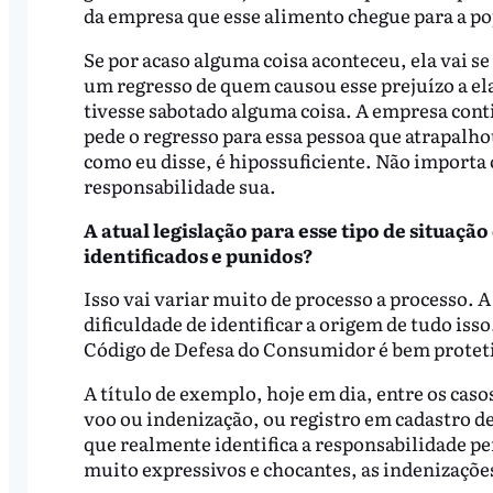
da empresa que esse alimento chegue para a p
Se por acaso alguma coisa aconteceu, ela vai s
um regresso de quem causou esse prejuízo a ela.
tivesse sabotado alguma coisa. A empresa cont
pede o regresso para essa pessoa que atrapalh
como eu disse, é hipossuficiente. Não importa 
responsabilidade sua.
A atual legislação para esse tipo de situaç
identificados e punidos?
Isso vai variar muito de processo a processo. 
dificuldade de identificar a origem de tudo iss
Código de Defesa do Consumidor é bem proteti
A título de exemplo, hoje em dia, entre os cas
voo ou indenização, ou registro em cadastro d
que realmente identifica a responsabilidade pe
muito expressivos e chocantes, as indenizaçõe