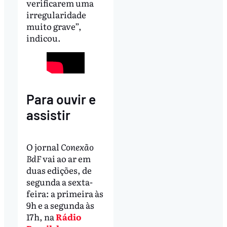
verificarem uma
irregularidade
muito grave”,
indicou.
Para ouvir e
assistir
O jornal
Conexão
BdF
vai ao ar em
duas edições, de
segunda a sexta-
feira: a primeira às
9h e a segunda às
17h, na
Rádio