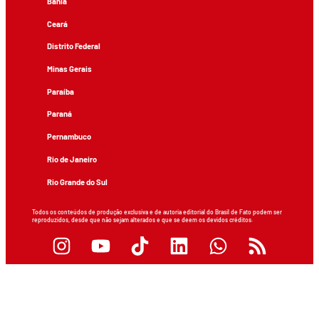
Bahia
Ceará
Distrito Federal
Minas Gerais
Paraíba
Paraná
Pernambuco
Rio de Janeiro
Rio Grande do Sul
Todos os conteúdos de produção exclusiva e de autoria editorial do Brasil de Fato podem ser
reproduzidos, desde que não sejam alterados e que se deem os devidos créditos.