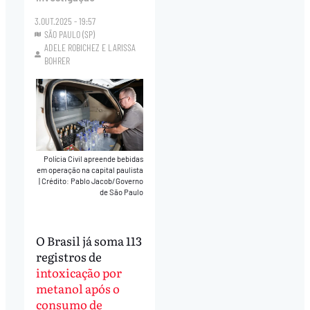
3.OUT.2025 - 19:57
SÃO PAULO (SP)
ADELE ROBICHEZ
E
LARISSA
BOHRER
Polícia Civil apreende bebidas
em operação na capital paulista
|
Crédito: Pablo Jacob/Governo
de São Paulo
O Brasil já soma 113
registros de
intoxicação por
metanol após o
consumo de