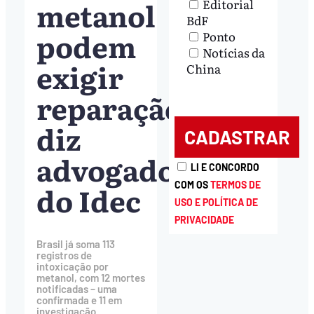
metanol
Editorial
BdF
podem
Ponto
Notícias da
exigir
China
reparação,
diz
advogado
LI E CONCORDO
do Idec
COM OS
TERMOS DE
USO E POLÍTICA DE
PRIVACIDADE
Brasil já soma 113
registros de
intoxicação por
metanol, com 12 mortes
notificadas – uma
confirmada e 11 em
investigação