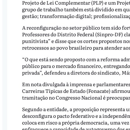
Projeto de Lei Complementar (PLP) e um Projet
grupo de trabalho também está dividido em quat
gestão; transformação digital; profissionalizaç
A reconfiguração no setor público tem sido for
Professores do Distrito Federal (Sinpro-DF) cla
punitivista” e disse que os cortes propostos 
retrocessos ao povo brasileiro para atender aos
“O que está sendo proposto com a reforma admi
público para o mercado financeiro, entregando 
privada”, defendeu a diretora do sindicato, Má
Em nota divulgada à imprensa e parlamentares 
Carreiras Típicas de Estado (Fonacate) afirmo
tramitação no Congresso Nacional é preocupant
Segundo a entidade, a proposição representa u
desconfigura o pacto federativo e a independên
coloca em risco a própria democracia, uma vez
enfraquece a capacidade de autogoverno dos en