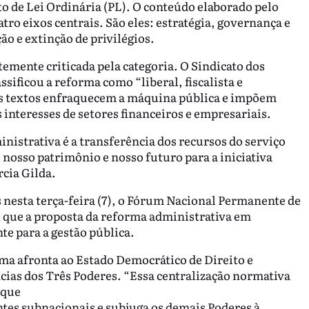
o de Lei Ordinária (PL). O conteúdo elaborado pelo
ro eixos centrais. São eles: estratégia, governança e
ão e extinção de privilégios.
temente criticada pela categoria. O Sindicato dos
ssificou a reforma como “liberal, fiscalista e
nos textos enfraquecem a máquina pública e impõem
 interesses de setores financeiros e empresariais.
nistrativa é a transferência dos recursos do serviço
nosso patrimônio e nosso futuro para a iniciativa
rcia Gilda.
nesta terça-feira (7), o Fórum Nacional Permanente de
u que a proposta da reforma administrativa em
e para a gestão pública.
ma afronta ao Estado Democrático de Direito e
cias dos Três Poderes. “Essa centralização normativa
 que
tes subnacionais e subjuga os demais Poderes à