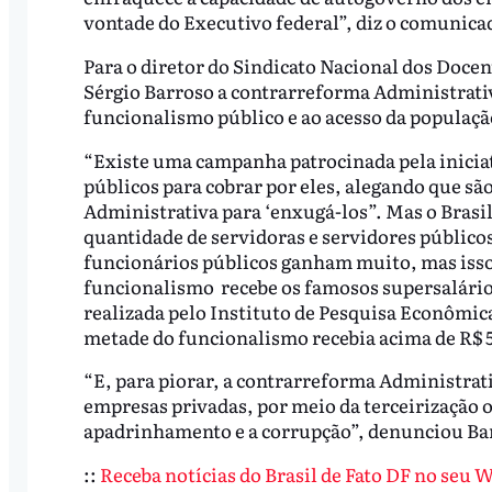
vontade do Executivo federal”, diz o comunica
Para o diretor do Sindicato Nacional dos Doce
Sérgio Barroso a contrarreforma Administrativ
funcionalismo público e ao acesso da população
“Existe uma campanha patrocinada pela iniciat
públicos para cobrar por eles, alegando que são
Administrativa para ‘enxugá-los”. Mas o Bras
quantidade de servidoras e servidores público
funcionários públicos ganham muito, mas isso
funcionalismo recebe os famosos supersalários
realizada pelo Instituto de Pesquisa Econômic
metade do funcionalismo recebia acima de R$ 
“E, para piorar, a contrarreforma Administrati
empresas privadas, por meio da terceirização o
apadrinhamento e a corrupção”, denunciou Ba
::
Receba notícias do Brasil de Fato DF no seu 