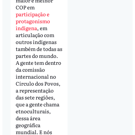
maior e melhor
COP em
participação e
protagonismo
indígena
, em
articulação com
outros indígenas
também de todas as
partes do mundo.
A gente tem dentro
da comissão
internacional no
Círculo dos Povos,
a representação
das sete regiões,
que a gente chama
etnoculturais,
dessa área
geográfica
mundial. E nós