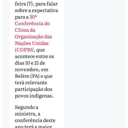
feira (7), para falar
sobre a expectativa
para a
30ª
Conferência do
Clima da
Organização das
Nações Unidas
(COP30)
, que
acontece entre os
dias 10 e 21 de
novembro, em
Belém (PA) e que
terá relevante
participação dos
povos indígenas.
Segundo a
ministra, a
conferência deste
ano terá a maior