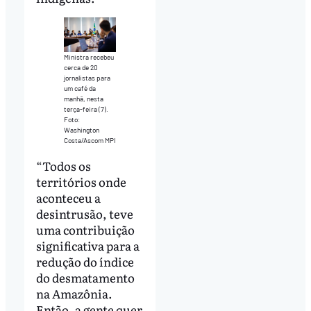
Ministra recebeu
cerca de 20
jornalistas para
um café da
manhã, nesta
terça-feira (7).
Foto:
Washington
Costa/Ascom MPI
“Todos os
territórios onde
aconteceu a
desintrusão, teve
uma contribuição
significativa para a
redução do índice
do desmatamento
na Amazônia.
Então, a gente quer