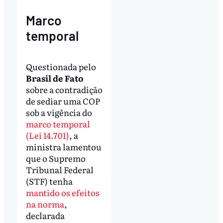
Marco
temporal
Questionada pelo
Brasil de Fato
sobre a contradição
de sediar uma COP
sob a vigência do
marco temporal
(Lei 14.701)
, a
ministra lamentou
que o Supremo
Tribunal Federal
(STF) tenha
mantido os efeitos
na norma
,
declarada