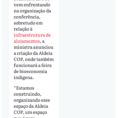
vem enfrentando
na organização da
conferência,
sobretudo em
relação à
infraestrutura de
alojamentos
, a
ministra anunciou
a criação da Aldeia
COP, onde também
funcionará a feira
de bioeconomia
indígena.
“Estamos
construindo,
organizando esse
espaço da Aldeia
COP, um espaço
que é para