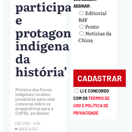
participação
ASSINAR:
Editorial
e
BdF
Ponto
protagonismo
Notícias da
indígena
China
da
história’
Ministra dos Povos
LI E CONCORDO
Indígenas recebeu
COM OS
TERMOS DE
jornalistas para uma
conversa sobre os
USO E POLÍTICA DE
preparativos para a
PRIVACIDADE
COP30, em Belém
7.OUT.2025 - 14:04
BRASÍLIA (DF)