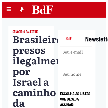
GENOCÍDIO PALESTINO
Brasileiros
|
Newslett
presos
ilegalmente
por
Israel a
caminho
ESCOLHA AS LISTAS
da
QUE DESEJA
ASSINAR: