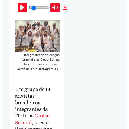
Play
Mute
Download
Integrantes da delegação
brasileira na Global Sumud
Flotilla foram deportados à
Jordânia. Foto: Instagram GSF
Um grupo de 13
ativistas
brasileiros,
integrantes da
Flotilha
Global
Sumud
, presos
ilegalmente por