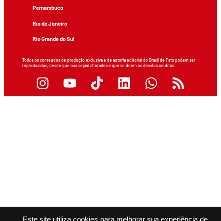
Pernambuco
Rio de Janeiro
Rio Grande do Sul
Todos os conteúdos de produção exclusiva e de autoria editorial do Brasil de Fato podem ser
reproduzidos, desde que não sejam alterados e que se deem os devidos créditos.
Este site utiliza cookies para melhorar sua experiência de