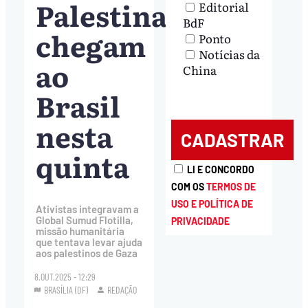
Palestina
Editorial
BdF
chegam
Ponto
Notícias da
ao
China
Brasil
nesta
quinta
LI E CONCORDO
COM OS
TERMOS DE
USO E POLÍTICA DE
Ativistas integravam a
Global Sumud Flotilla,
PRIVACIDADE
missão humanitária
que tentava levar ajuda
aos palestinos de Gaza
8.OUT.2025 - 12:29
BRASÍLIA (DF)
REDAÇÃO