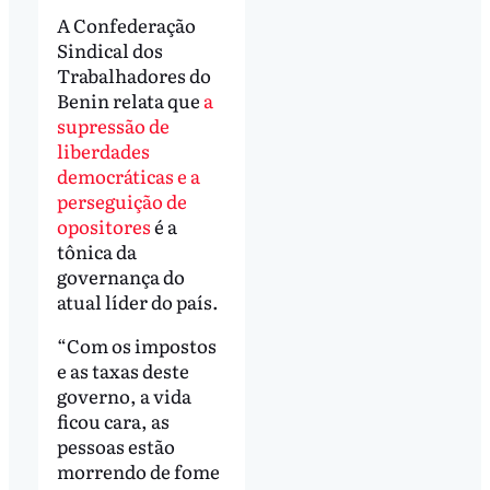
A Confederação
Sindical dos
Trabalhadores do
Benin relata que
a
supressão de
liberdades
democráticas e a
perseguição de
opositores
é a
tônica da
governança do
atual líder do país.
“Com os impostos
e as taxas deste
governo, a vida
ficou cara, as
pessoas estão
morrendo de fome