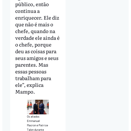
público, então
continua a
enriquecer. Ele diz
que não é mais o
chefe, quando na
verdade ele ainda é
o chefe, porque
deu as coisas para
seus amigos e seus
parentes. Mas
essas pessoas
trabalham para
ele”, explica
Mampo.
Os aliados
Emmanuel
Macron e Patrice
Talon durante