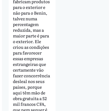
fabricam produtos
para o exterior e
não para o Benin,
talvez numa
percentagem
reduzida, mas a
maior parte é para
o exterior. Ele
criou as condições
para favorecer
essas empresas
estrangeiras que
certamente vão
fazer concorrência
desleal nos seus
países, porque
aqui têm mão de
obra gratuita a 52
mil francos CFA,
que nem sequer é