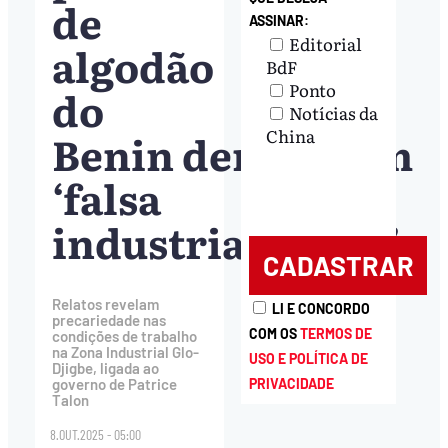
de
ASSINAR:
Editorial
algodão
BdF
Ponto
do
Notícias da
Benin denunciam
China
‘falsa
industrialização’
Relatos revelam
LI E CONCORDO
precariedade nas
COM OS
TERMOS DE
condições de trabalho
na Zona Industrial Glo-
USO E POLÍTICA DE
Djigbe, ligada ao
PRIVACIDADE
governo de Patrice
Talon
8.OUT.2025 - 05:00