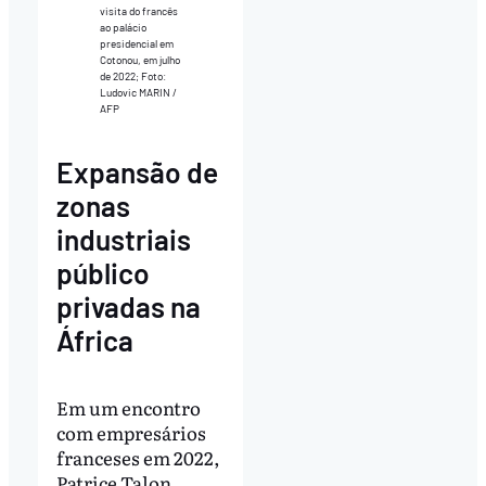
visita do francês
ao palácio
presidencial em
Cotonou, em julho
de 2022; Foto:
Ludovic MARIN /
AFP
Expansão de
zonas
industriais
público
privadas na
África
Em um encontro
com empresários
franceses em 2022,
Patrice Talon