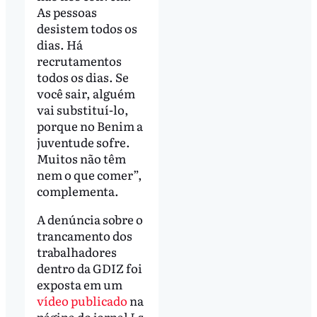
As pessoas
desistem todos os
dias. Há
recrutamentos
todos os dias. Se
você sair, alguém
vai substituí-lo,
porque no Benim a
juventude sofre.
Muitos não têm
nem o que comer”,
complementa.
A denúncia sobre o
trancamento dos
trabalhadores
dentro da GDIZ foi
exposta em um
vídeo publicado
na
página do jornal
La