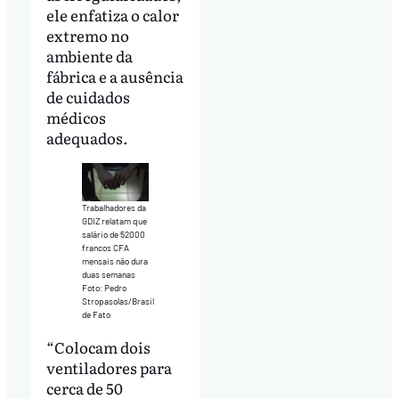
ele enfatiza o calor
extremo no
ambiente da
fábrica e a ausência
de cuidados
médicos
adequados.
Trabalhadores da
GDIZ relatam que
salário de 52000
francos CFA
mensais não dura
duas semanas
Foto: Pedro
Stropasolas/Brasil
de Fato
“Colocam dois
ventiladores para
cerca de 50