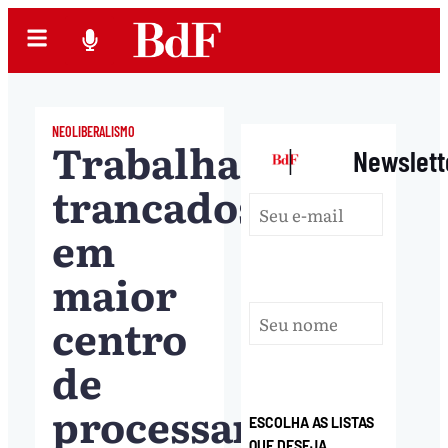
NEOLIBERALISMO
Trabalhadores
|
Newslett
trancados
em
maior
centro
de
processamento
ESCOLHA AS LISTAS
QUE DESEJA