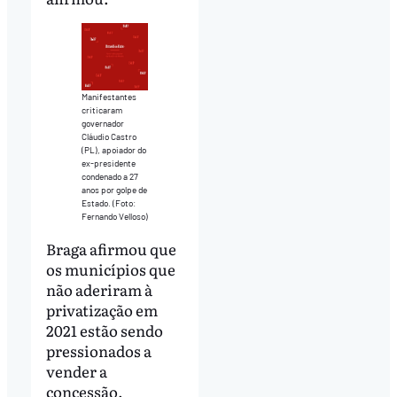
Manifestantes
criticaram
governador
Cláudio Castro
(PL), apoiador do
ex-presidente
condenado a 27
anos por golpe de
Estado. (Foto:
Fernando Velloso)
Braga afirmou que
os municípios que
não aderiram à
privatização em
2021 estão sendo
pressionados a
vender a
concessão.