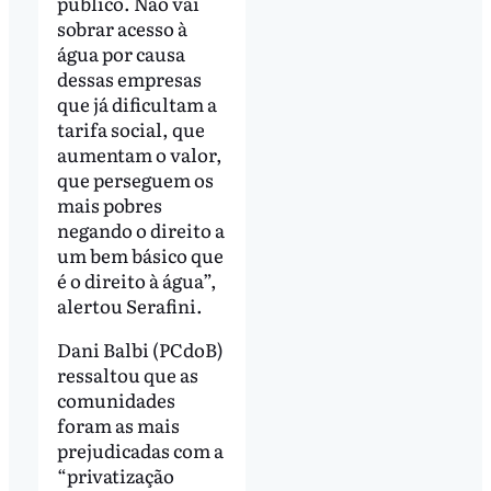
público. Não vai
sobrar acesso à
água por causa
dessas empresas
que já dificultam a
tarifa social, que
aumentam o valor,
que perseguem os
mais pobres
negando o direito a
um bem básico que
é o direito à água”,
alertou Serafini.
Dani Balbi (PCdoB)
ressaltou que as
comunidades
foram as mais
prejudicadas com a
“privatização