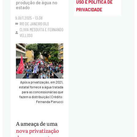
USO E POLÍTICA DE
produção de água no
estado
PRIVACIDADE
9.OUT.2025 - 13:38
RIO DE JANEIRO (RJ)
CLIVIA MESQUITA
E
FERNANDO
VELLOSO
Após a privatização, em 2021,
estatal fornece a água tratada
para as concessionárias que
fazem a distribuição
|
Crédito:
Fernanda Pierucci
A ameaça de uma
nova privatização