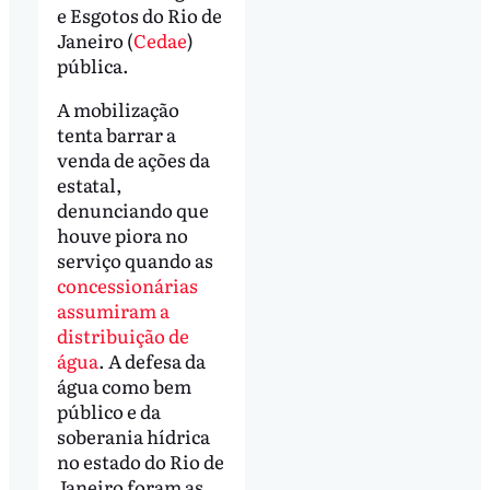
e Esgotos do Rio de
Janeiro (
Cedae
)
pública.
A mobilização
tenta barrar a
venda de ações da
estatal,
denunciando que
houve piora no
serviço quando as
concessionárias
assumiram a
distribuição de
água
. A defesa da
água como bem
público e da
soberania hídrica
no estado do Rio de
Janeiro foram as