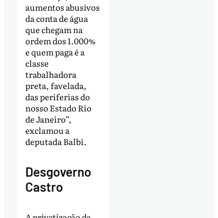
aumentos abusivos
da conta de água
que chegam na
ordem dos 1.000%
e quem paga é a
classe
trabalhadora
preta, favelada,
das periferias do
nosso Estado Rio
de Janeiro”,
exclamou a
deputada Balbi.
Desgoverno
Castro
A privatização da