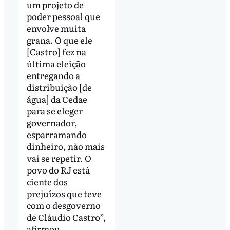
um projeto de
poder pessoal que
envolve muita
grana. O que ele
[Castro] fez na
última eleição
entregando a
distribuição [de
água] da Cedae
para se eleger
governador,
esparramando
dinheiro, não mais
vai se repetir. O
povo do RJ está
ciente dos
prejuízos que teve
com o desgoverno
de Cláudio Castro”,
afirmou.