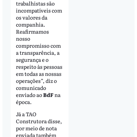
trabalhistas são
incompatíveis com
os valores da
companhia.
Reafirmamos
nosso
compromisso com
a transparência, a
segurança e o
respeito às pessoas
em todas as nossas
operações”, diz o
comunicado
enviado ao
BdF
na
época.
Já a TAO
Construtora disse,
por meio de nota
enviada também