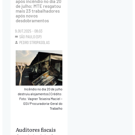
após incêndio no dia 20
de julho; MTE resgatou
mais 23 trabalhadores
após novos
desdobramentos
9.OUT.2025 - 08:03
SÃO PAULO (SP)
PEDRO STROPASOLAS
Incêndio no dia 20 de julho
destruiu alojamentos
|
Crédito:
Foto: Vagner Teixeira Maciel –
GSI/Procuradoria-Geral do
Trabalho
Auditores fiscais