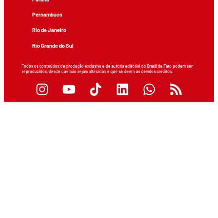
Pernambuco
Rio de Janeiro
Rio Grande do Sul
Todos os conteúdos de produção exclusiva e de autoria editorial do Brasil de Fato podem ser
reproduzidos, desde que não sejam alterados e que se deem os devidos créditos.