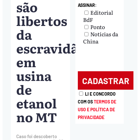
são
ASSINAR:
Editorial
libertos
BdF
Ponto
da
Notícias da
China
escravidão
em
usina
de
LI E CONCORDO
etanol
COM OS
TERMOS DE
USO E POLÍTICA DE
no MT
PRIVACIDADE
Caso foi descoberto