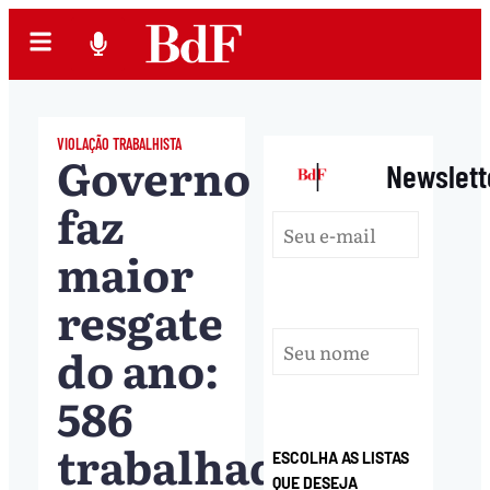
VIOLAÇÃO TRABALHISTA
Governo
|
Newslett
faz
maior
resgate
do ano:
586
trabalhadores
ESCOLHA AS LISTAS
QUE DESEJA