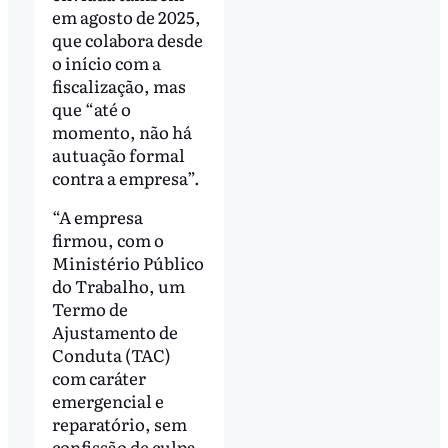
em agosto de 2025,
que colabora desde
o início com a
fiscalização, mas
que “até o
momento, não há
autuação formal
contra a empresa”.
“A empresa
firmou, com o
Ministério Público
do Trabalho, um
Termo de
Ajustamento de
Conduta (TAC)
com caráter
emergencial e
reparatório, sem
confissão de culpa,