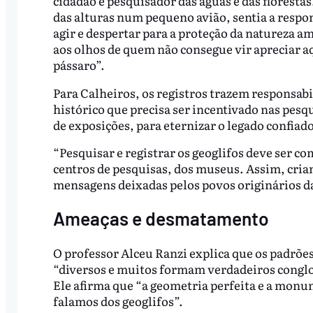
cidadão e pesquisador das águas e das florestas
das alturas num pequeno avião, sentia a respon
agir e despertar para a proteção da natureza am
aos olhos de quem não consegue vir apreciar 
pássaro”.
Para Calheiros, os registros trazem responsa
histórico que precisa ser incentivado nas pesqu
de exposições, para eternizar o legado confiado
“Pesquisar e registrar os geoglifos deve ser co
centros de pesquisas, dos museus. Assim, cria
mensagens deixadas pelos povos originários d
Ameaças e desmatamento
O professor Alceu Ranzi explica que os padrões
“diversos e muitos formam verdadeiros congl
Ele afirma que “a geometria perfeita e a mon
falamos dos geoglifos”.