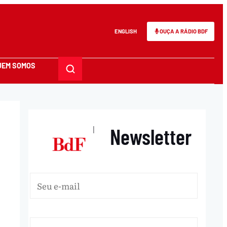
ENGLISH
OUÇA A RÁDIO BDF
UEM SOMOS
Newsletter
|