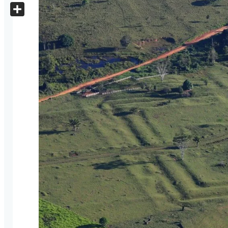
X
Share