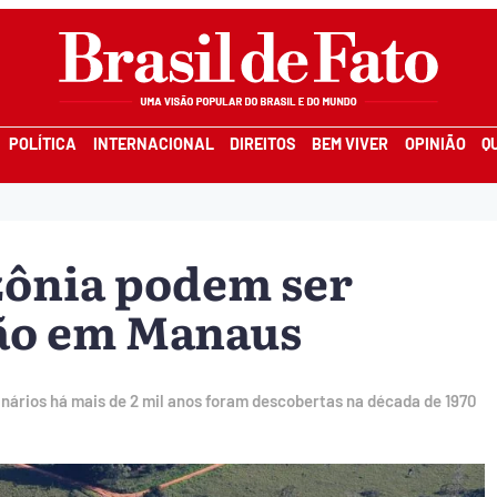
POLÍTICA
INTERNACIONAL
DIREITOS
BEM VIVER
OPINIÃO
Q
zônia podem ser
ção em Manaus
nários há mais de 2 mil anos foram descobertas na década de 1970