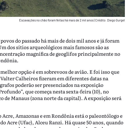
Escavações no chão foram feitas há mais de 2 mil anos
|
Crédito: Diego Gurgel
 povos do passado há mais de dois mil anos e já foram
Um dos sítios arqueológicos mais famosos são as
oncentração magnífica de geoglifos principalmente no
ondônia.
 melhor opção é em sobrevoos de avião. E foi isso que
Valter Calheiros fizeram em diferentes datas na
ógrafos poderão ser presenciados na exposição
rofundo”, que começa nesta sexta-feira (10), no
 de Manaus (zona norte da capital). A exposição será
no Acre, Amazonas e em Rondônia está o paleontólogo e
do Acre (Ufac), Alceu Ranzi. Há quase 50 anos, quando