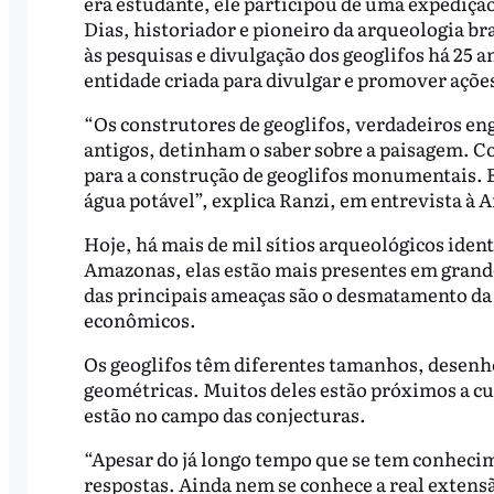
era estudante, ele participou de uma expedi
Dias, historiador e pioneiro da arqueologia br
às pesquisas e divulgação dos geoglifos há 25 a
entidade criada para divulgar e promover ações 
“Os construtores de geoglifos, verdadeiros en
antigos, detinham o saber sobre a paisagem. C
para a construção de geoglifos monumentais. E
água potável”, explica Ranzi, em entrevista à 
Hoje, há mais de mil sítios arqueológicos ide
Amazonas, elas estão mais presentes em grand
das principais ameaças são o desmatamento da
econômicos.
Os geoglifos têm diferentes tamanhos, desenho
geométricas. Muitos deles estão próximos a cur
estão no campo das conjecturas.
“Apesar do já longo tempo que se tem conheci
respostas. Ainda nem se conhece a real extensão