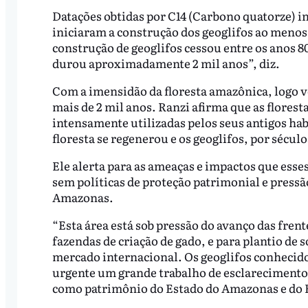
Datações obtidas por C14 (Carbono quatorze) i
iniciaram a construção dos geoglifos ao menos 
construção de geoglifos cessou entre os anos 80
durou aproximadamente 2 mil anos”, diz.
Com a imensidão da floresta amazônica, logo v
mais de 2 mil anos. Ranzi afirma que as flores
intensamente utilizadas pelos seus antigos habi
floresta se regenerou e os geoglifos, por sécul
Ele alerta para as ameaças e impactos que ess
sem políticas de proteção patrimonial e press
Amazonas.
“Esta área está sob pressão do avanço das fren
fazendas de criação de gado, e para plantio de
mercado internacional. Os geoglifos conhecidos
urgente um grande trabalho de esclarecimento 
como patrimônio do Estado do Amazonas e do Br