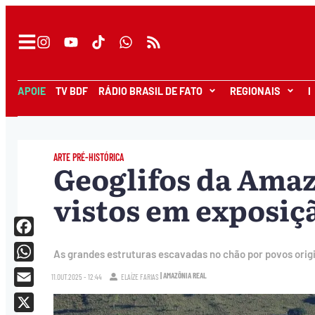
APOIE
TV BDF
RÁDIO BRASIL DE FATO
REGIONAIS
I
ARTE PRÉ-HISTÓRICA
Geoglifos da Ama
vistos em exposi
Facebook
As grandes estruturas escavadas no chão por povos origi
WhatsApp
| AMAZÔNIA REAL
11.OUT.2025 - 12:44
ELAÍZE FARIAS
Email