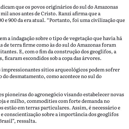
ndicam que os povos originários do sul do Amazonas
mil anos antes de Cristo. Ranzi afirma que a
0 e 900 da era atual. “Portanto, foi uma civilização que
em a indagação sobre o tipo de vegetação que havia há
tas de terra firme como às do sul do Amazonas foram
tantes. E, com o fim da construção dos geoglifos, a
os, ficaram escondidos sob a copa das árvores.
es impressionantes sítios arqueológicos podem sofrer
ão do desmatamento, como acontece no sul do
tes pioneiras do agronegócio visando estabelecer novas
 soja e milho, commodities com forte demanda no
 estão em terras particulares. Assim, é necessário e
e conscientização sobre a importância dos geoglifos
asil”, ressalta.