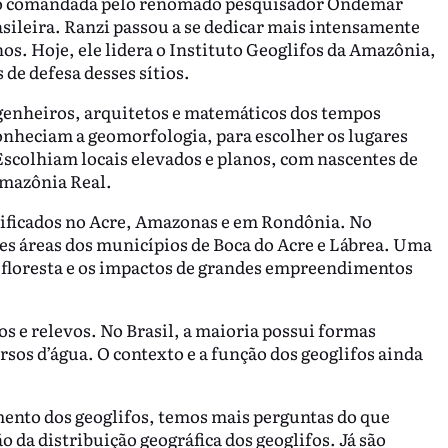
ção comandada pelo renomado pesquisador Ondemar
asileira. Ranzi passou a se dedicar mais intensamente
nos. Hoje, ele lidera o Instituto Geoglifos da Amazônia,
de defesa desses sítios.
genheiros, arquitetos e matemáticos dos tempos
onheciam a geomorfologia, para escolher os lugares
scolhiam locais elevados e planos, com nascentes de
Amazônia Real.
ntificados no Acre, Amazonas e em Rondônia. No
es áreas dos municípios de Boca do Acre e Lábrea. Uma
 floresta e os impactos de grandes empreendimentos
s e relevos. No Brasil, a maioria possui formas
sos d’água. O contexto e a função dos geoglifos ainda
mento dos geoglifos, temos mais perguntas do que
 da distribuição geográfica dos geoglifos. Já são