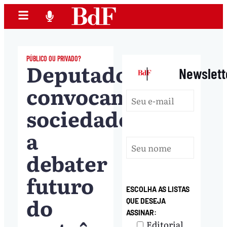
PÚBLICO OU PRIVADO?
Deputados
|
Newslett
convocam
sociedade
a
debater
futuro
ESCOLHA AS LISTAS
do
QUE DESEJA
ASSINAR:
Editorial