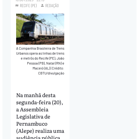
RECIFE (PE)
REDAÇÃO
A Companhia Brasileira de Trens
Urbanos opera as linhas de trens
e metrôs do Recife (PE), João
Pessoa (PB), Natal (RN) e
Maceió (AL)
|
Crédito:
CBTU/divulgação
Na manhã desta
segunda-feira (20),
a Assembleia
Legislativa de
Pernambuco
(Alepe) realiza uma
audiência pública