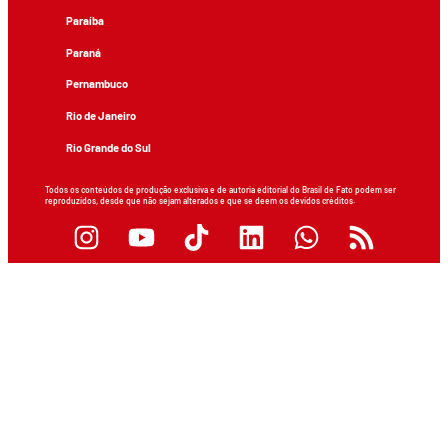
Paraíba
Paraná
Pernambuco
Rio de Janeiro
Rio Grande do Sul
Todos os conteúdos de produção exclusiva e de autoria editorial do Brasil de Fato podem ser
reproduzidos, desde que não sejam alterados e que se deem os devidos créditos.