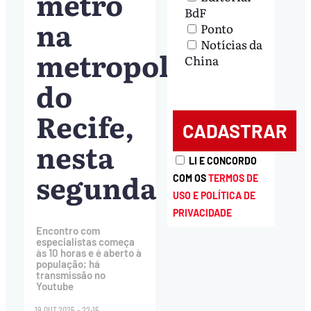
metrô
BdF
na
Ponto
Notícias da
metropolitana
China
do
Recife,
nesta
LI E CONCORDO
segunda
COM OS
TERMOS DE
USO E POLÍTICA DE
PRIVACIDADE
Encontro com
especialistas começa
às 10 horas e é aberto à
população; há
transmissão no
Youtube
19.OUT.2025 - 22:15