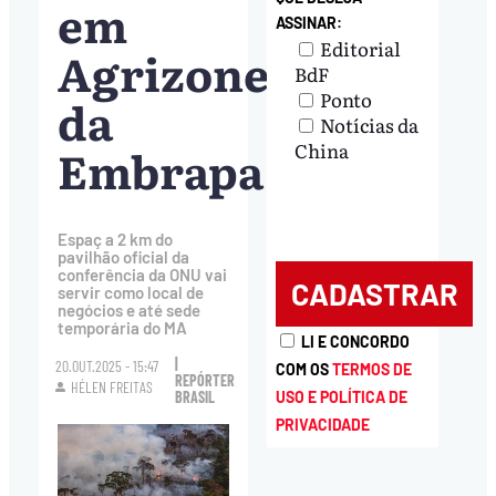
em
ASSINAR:
Editorial
Agrizone
BdF
Ponto
da
Notícias da
Embrapa
China
Espaç a 2 km do
pavilhão oficial da
conferência da ONU vai
servir como local de
negócios e até sede
temporária do MA
LI E CONCORDO
|
20.OUT.2025 - 15:47
COM OS
TERMOS DE
REPÓRTER
HÉLEN FREITAS
USO E POLÍTICA DE
BRASIL
PRIVACIDADE