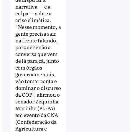
narrativa — e a
culpa — sobre a
crise climática.
“Nesse momento, a
gente precisa sair
na frente falando,
porque senão a
conversa que vem
de lá para cá, junto
com órgãos
governamentais,
vão tomar conta e
dominar o discurso
da COP”, afirmou o
senador Zequinha
Marinho (PL-PA)
em evento da CNA
(Confederação da
Agricultura e