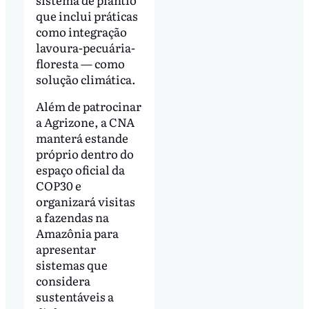
que inclui práticas
como integração
lavoura-pecuária-
floresta — como
solução climática.
Além de patrocinar
a Agrizone, a CNA
manterá estande
próprio dentro do
espaço oficial da
COP30 e
organizará visitas
a fazendas na
Amazônia para
apresentar
sistemas que
considera
sustentáveis a