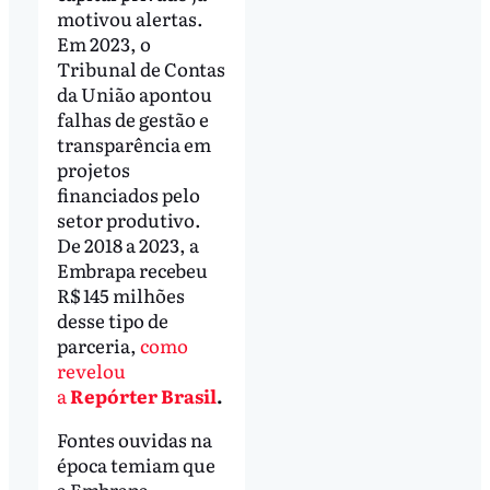
motivou alertas.
Em 2023, o
Tribunal de Contas
da União apontou
falhas de gestão e
transparência em
projetos
financiados pelo
setor produtivo.
De 2018 a 2023, a
Embrapa recebeu
R$ 145 milhões
desse tipo de
parceria,
como
revelou
a
Repórter Brasil
.
Fontes ouvidas na
época temiam que
a Embrapa