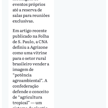
eventos próprios
até a reserva de
salas para reuniões
exclusivas.
Em artigo recente
publicado na Folha
de S. Paulo, a CNA
definiu a Agrizone
como uma vitrine
para o setor rural
brasileiro vender a
imagem de
“potência
agroambiental”. A
confederação
defende o conceito
de “agricultura
tropical” — um
sistema de plantio