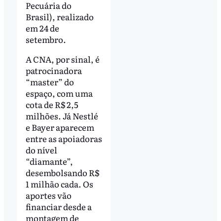
Pecuária do
Brasil), realizado
em 24 de
setembro.
A CNA, por sinal, é
patrocinadora
“master” do
espaço, com uma
cota de R$ 2,5
milhões. Já Nestlé
e Bayer aparecem
entre as apoiadoras
do nível
“diamante”,
desembolsando R$
1 milhão cada. Os
aportes vão
financiar desde a
montagem de