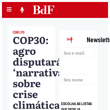
CONFLITO
COP30:
|
Newslett
agro
disputará
‘narrativa’
sobre
crise
climática
ESCOLHA AS LISTAS
QUE DESEJA