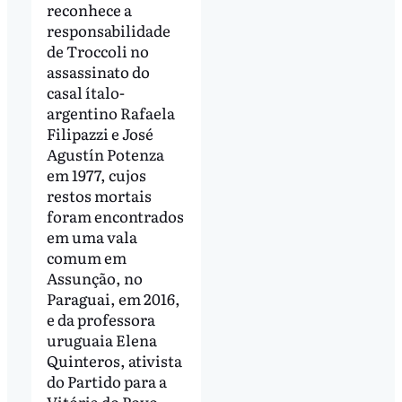
reconhece a
responsabilidade
de Troccoli no
assassinato do
casal ítalo-
argentino Rafaela
Filipazzi e José
Agustín Potenza
em 1977, cujos
restos mortais
foram encontrados
em uma vala
comum em
Assunção, no
Paraguai, em 2016,
e da professora
uruguaia Elena
Quinteros, ativista
do Partido para a
Vitória do Povo