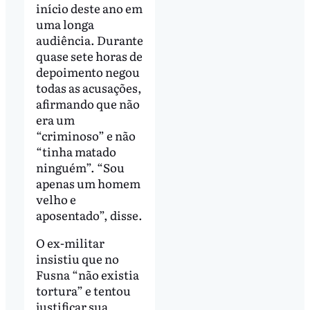
início deste ano em
uma longa
audiência. Durante
quase sete horas de
depoimento negou
todas as acusações,
afirmando que não
era um
“criminoso” e não
“tinha matado
ninguém”. “Sou
apenas um homem
velho e
aposentado”, disse.
O ex-militar
insistiu que no
Fusna “não existia
tortura” e tentou
justificar sua