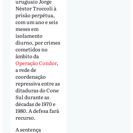
uruguaio Jorge
Néstor Troccoli à
prisão perpétua,
com um ano e seis
meses em
isolamento
diurno, por crimes
cometidos no
âmbito da
Operação Condor
,
a rede de
coordenação
repressiva entre as
ditaduras do Cone
Sul durante as
décadas de 1970 e
1980. A defesa fará
recurso.
A sentença