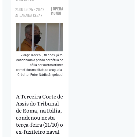
| OPERA
21.OUT.2025 - 20:42
MUNDI
JANAINA CESAR
Jorge Troccoli, 81 anos, já foi
condenado à prisão perpétua na
Itália por outros crimes
cometidos na ditatura uruguaia
|
Crédito: Foto: Nádia Angelucci
A Terceira Corte de
Assis do Tribunal
de Roma, na Itália,
condenou nesta
terça-feira (21/10) o
ex-fuzileiro naval