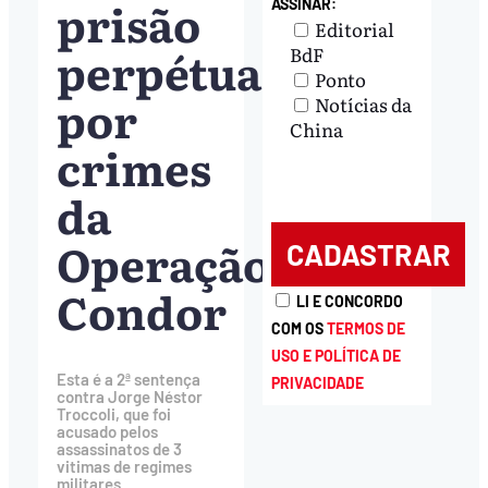
prisão
ASSINAR:
Editorial
perpétua
BdF
Ponto
por
Notícias da
China
crimes
da
Operação
Condor
LI E CONCORDO
COM OS
TERMOS DE
USO E POLÍTICA DE
Esta é a 2ª sentença
PRIVACIDADE
contra Jorge Néstor
Troccoli, que foi
acusado pelos
assassinatos de 3
vitimas de regimes
militares