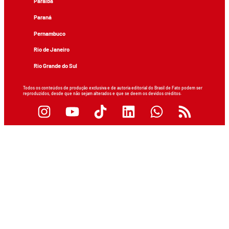
Paraíba
Paraná
Pernambuco
Rio de Janeiro
Rio Grande do Sul
Todos os conteúdos de produção exclusiva e de autoria editorial do Brasil de Fato podem ser
reproduzidos, desde que não sejam alterados e que se deem os devidos créditos.