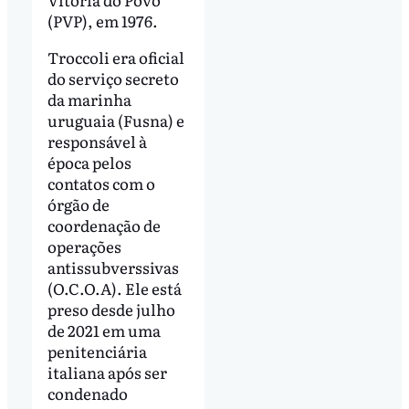
(PVP), em 1976.
Troccoli era oficial
do serviço secreto
da marinha
uruguaia (Fusna) e
responsável à
época pelos
contatos com o
órgão de
coordenação de
operações
antissubverssivas
(O.C.O.A). Ele está
preso desde julho
de 2021 em uma
penitenciária
italiana após ser
condenado