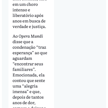
em um choro
intenso e
liberatório após
anos em busca de
verdade e justiça.
Ao
Opera Mundi
disse que a
condenação “traz
esperança” ao que
aguardam
“encontrar seus
familiares”.
Emocionada, ela
contou que sente
uma “alegria
imensa” e que,
depois de tantos
anos de dor,
começa a deixar a