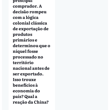
principal
comprador. A
decisão rompeu
com a lógica
colonial clássica
de exportação de
produtos
primários e
determinou que o
níquel fosse
processado no
território
nacional antes de
ser exportado.
Isso trouxe
benefícios à
economia do
país? Qual a
reação da China?