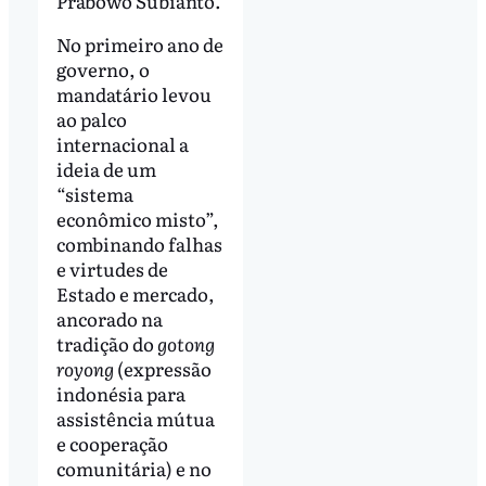
Prabowo Subianto.
No primeiro ano de
governo, o
mandatário levou
ao palco
internacional a
ideia de um
“sistema
econômico misto”,
combinando falhas
e virtudes de
Estado e mercado,
ancorado na
tradição do
gotong
royong
(expressão
indonésia para
assistência mútua
e cooperação
comunitária) e no