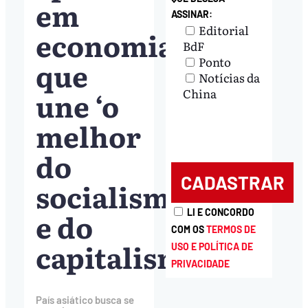
em
ASSINAR:
Editorial
economia
BdF
Ponto
que
Notícias da
une ‘o
China
melhor
do
socialismo
e do
LI E CONCORDO
COM OS
TERMOS DE
capitalismo’
USO E POLÍTICA DE
PRIVACIDADE
País asiático busca se