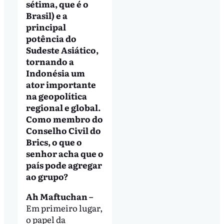
sétima, que é o
Brasil) e a
principal
potência do
Sudeste Asiático,
tornando a
Indonésia um
ator importante
na geopolítica
regional e global.
Como membro do
Conselho Civil do
Brics, o que o
senhor acha que o
país pode agregar
ao grupo?
Ah Maftuchan –
Em primeiro lugar,
o papel da