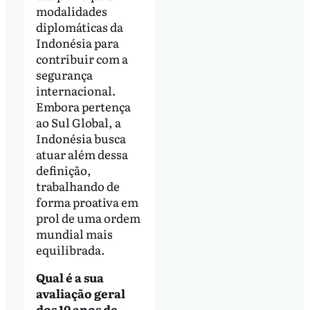
modalidades
diplomáticas da
Indonésia para
contribuir com a
segurança
internacional.
Embora pertença
ao Sul Global, a
Indonésia busca
atuar além dessa
definição,
trabalhando de
forma proativa em
prol de uma ordem
mundial mais
equilibrada.
Qual é a sua
avaliação geral
dos 10 anos de