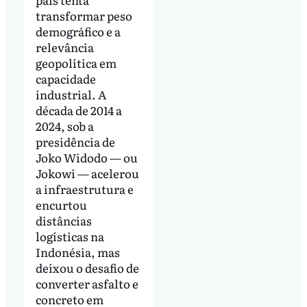
transformar peso
demográfico e a
relevância
geopolítica em
capacidade
industrial. A
década de 2014 a
2024, sob a
presidência de
Joko Widodo — ou
Jokowi — acelerou
a infraestrutura e
encurtou
distâncias
logísticas na
Indonésia, mas
deixou o desafio de
converter asfalto e
concreto em