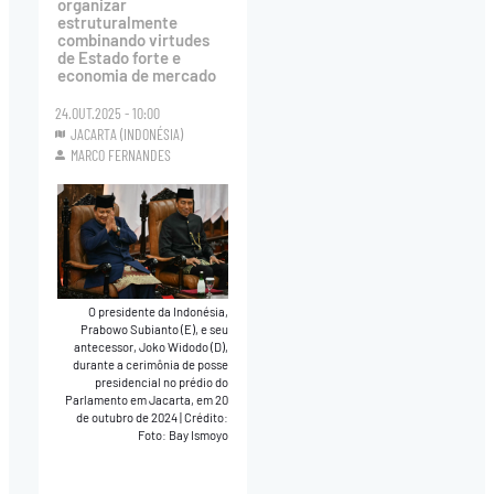
organizar
estruturalmente
combinando virtudes
de Estado forte e
economia de mercado
24.OUT.2025 - 10:00
JACARTA (INDONÉSIA)
MARCO FERNANDES
O presidente da Indonésia,
Prabowo Subianto (E), e seu
antecessor, Joko Widodo (D),
durante a cerimônia de posse
presidencial no prédio do
Parlamento em Jacarta, em 20
de outubro de 2024
|
Crédito:
Foto: Bay Ismoyo