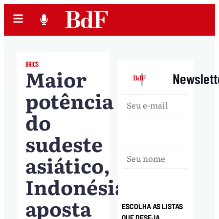
BRICS
Maior
|
Newslett
potência
do
sudeste
asiático,
Indonésia
aposta
ESCOLHA AS LISTAS
QUE DESEJA