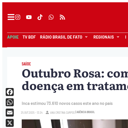
APOIE
TV BDF
RÁDIO BRASIL DE FATO
REGIONAIS
I
SAÚDE
Outubro Rosa: com
doença em tratam
Facebook
Inca estimou 73.610 novos casos este ano no país
WhatsApp
| AGÊNCIA BRASIL
25.OUT.2025 - 13:24
ANA CRISTINA CAMPOS
Email