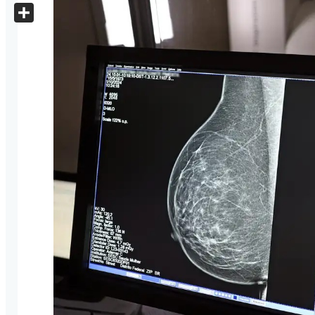
X
Share