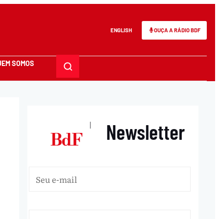
ENGLISH
OUÇA A RÁDIO BDF
UEM SOMOS
Newsletter
|