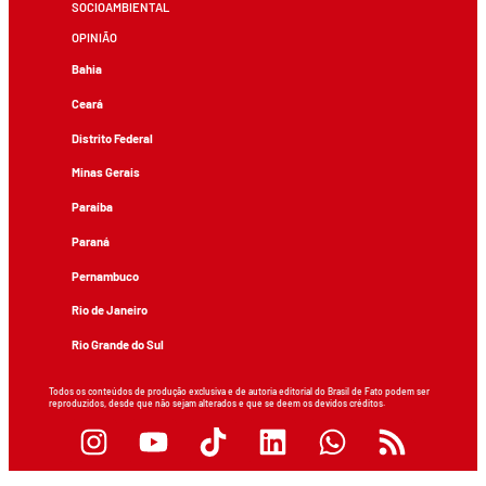
SOCIOAMBIENTAL
OPINIÃO
Bahia
Ceará
Distrito Federal
Minas Gerais
Paraíba
Paraná
Pernambuco
Rio de Janeiro
Rio Grande do Sul
Todos os conteúdos de produção exclusiva e de autoria editorial do Brasil de Fato podem ser
reproduzidos, desde que não sejam alterados e que se deem os devidos créditos.