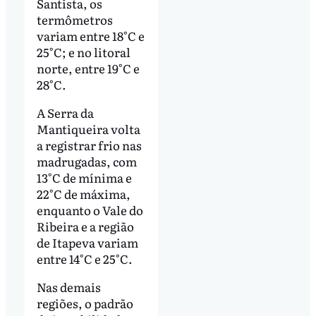
Santista, os
termômetros
variam entre 18°C e
25°C; e no litoral
norte, entre 19°C e
28°C.
A Serra da
Mantiqueira volta
a registrar frio nas
madrugadas, com
13°C de mínima e
22°C de máxima,
enquanto o Vale do
Ribeira e a região
de Itapeva variam
entre 14°C e 25°C.
Nas demais
regiões, o padrão