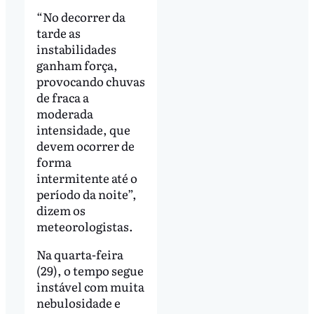
“No decorrer da
tarde as
instabilidades
ganham força,
provocando chuvas
de fraca a
moderada
intensidade, que
devem ocorrer de
forma
intermitente até o
período da noite”,
dizem os
meteorologistas.
Na quarta-feira
(29), o tempo segue
instável com muita
nebulosidade e