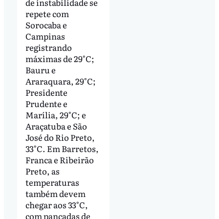
de instabilidade se
repete com
Sorocaba e
Campinas
registrando
máximas de 29°C;
Bauru e
Araraquara, 29°C;
Presidente
Prudente e
Marília, 29°C; e
Araçatuba e São
José do Rio Preto,
33°C. Em Barretos,
Franca e Ribeirão
Preto, as
temperaturas
também devem
chegar aos 33°C,
com pancadas de