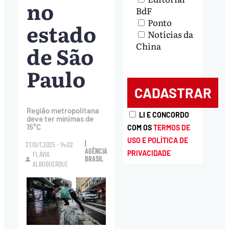
no
BdF
Ponto
estado
Notícias da
China
de São
Paulo
Região metropolitana
LI E CONCORDO
deve ter mínimas de
15°C
COM OS
TERMOS DE
USO E POLÍTICA DE
|
27.OUT.2025 - 14:02
AGÊNCIA
PRIVACIDADE
FLÁVIA
BRASIL
ALBUQUERQUE