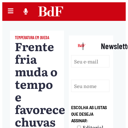
TEMPERATURA EM QUEDA
Frente
|
Newslett
fria
muda o
tempo
e
favorece
ESCOLHA AS LISTAS
QUE DESEJA
chuvas
ASSINAR:
Editorial