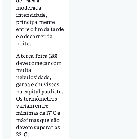
de fraca a
moderada
intensidade,
principalmente
entre o fim da tarde
e o decorrer da
noite.
A terça-feira (28)
deve começar com
muita
nebulosidade,
garoa e chuviscos
na capital paulista.
Os termômetros
variam entre
mínimas de 17°C e
máximas que não
devem superar os
22°C.