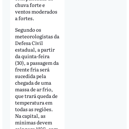
chuva forte e
ventos moderados
a fortes.
Segundo os
meteorologistas da
Defesa Civil
estadual, a partir
da quinta-feira
(30), a passagem da
frente fria será
sucedida pela
chegada de uma
massa de ar frio,
que trará queda de
temperatura em
todas as regiões.
Na capital, as
mínimas devem
cair para 13°C, com