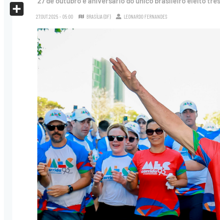
27 de outubro é aniversário do único brasileiro eleito tr
X
27.OUT.2025 - 05:00
BRASÍLIA (DF)
LEONARDO FERNANDES
Share