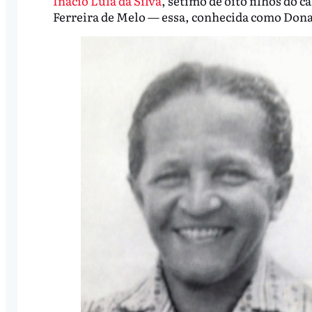
Inácio Lula da Silva
, sétimo de oito filhos do c
Ferreira de Melo — essa, conhecida como Don