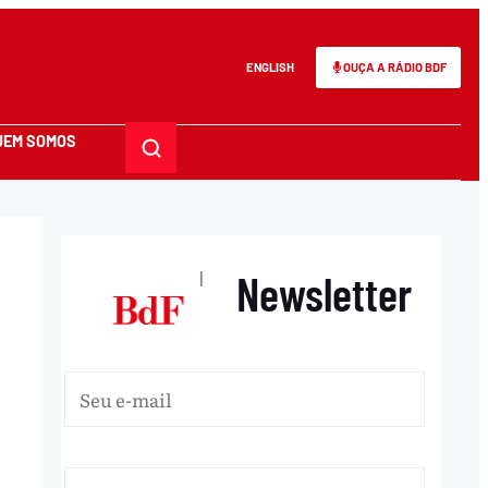
ENGLISH
OUÇA A RÁDIO BDF
UEM SOMOS
Newsletter
|