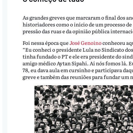
As grandes greves que marcaram o final dos an
historiadores como o início de um processo de 
pressão das ruas e da opinião pública internac
Foi nessa época que
José Genoino
conheceu aqu
“Eu conheci o presidente Lula no Sindicato do
tinha fundado o PT e ele era presidente do si
amigo médico Aytan Sipahi. Aí nós fomos lá. Eu 
78, eu dava aula em cursinho e participava daqu
greve e também das reuniões para fundar um n