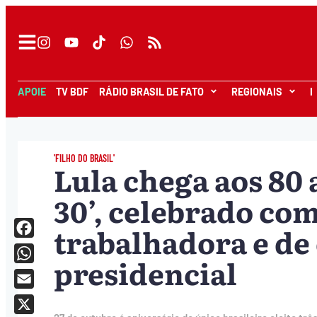
APOIE
TV BDF
RÁDIO BRASIL DE FATO
REGIONAIS
I
'FILHO DO BRASIL'
Lula chega aos 80 
30’, celebrado com
trabalhadora e de
Facebook
presidencial
WhatsApp
Email