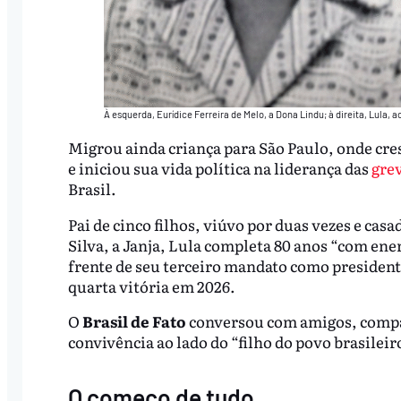
À esquerda, Eurídice Ferreira de Melo, a Dona Lindu; à direita, Lula, a
Migrou ainda criança para São Paulo, onde cre
e iniciou sua vida política na liderança das
grev
Brasil.
Pai de cinco filhos, viúvo por duas vezes e cas
Silva, a Janja, Lula completa 80 anos “com ener
frente de seu terceiro mandato como presidente
quarta vitória em 2026.
O
Brasil de Fato
conversou com amigos, compan
convivência ao lado do “filho do povo brasileir
O começo de tudo