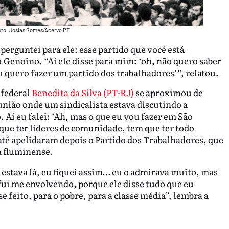
Foto: Josias Gomes/Acervo PT
perguntei para ele: esse partido que você está
u Genoino. “Aí ele disse para mim: ‘oh, não quero saber
eu quero fazer um partido dos trabalhadores’”, relatou.
 federal
Benedita da Silva (PT-RJ)
se aproximou de
união onde um sindicalista estava discutindo a
 Aí eu falei: ‘Ah, mas o que eu vou fazer em São
 que ter líderes de comunidade, tem que ter todo
até apelidaram depois o Partido dos Trabalhadores, que
ra fluminense.
 estava lá, eu fiquei assim… eu o admirava muito, mas
 fui me envolvendo, porque ele disse tudo que eu
e feito, para o pobre, para a classe média”, lembra a