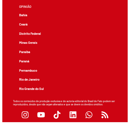
OPINIÃO
Bahia
Ceará
Distrito Federal
Minas Gerais
Paraíba
Paraná
Pernambuco
Rio de Janeiro
Rio Grande do Sul
Todos os conteúdos de produção exclusiva e de autoria editorial do Brasil de Fato podem ser
reproduzidos, desde que não sejam alterados e que se deem os devidos créditos.