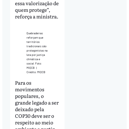
essa valorização de
quem protege”,
reforça a ministra.
Quebradeiras
reforçam que
territórios
tradicionais são
protagonistas na
luta por justiça
climática e
social. Foto:
MIQCB
|
Crédito: MIQCB
Para os
movimentos
populares, o
grande legado a ser
deixado pela
COP30 deve ser o
respeito ao meio
ambiente a partir