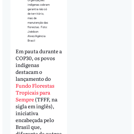
indígenas cobram
garantia não só
de território,
mas de
manutenção das
florestas. Foto:
Joédson
Alves/Agência
Brasil
Em pauta durante a
COP30, os povos
indígenas
destacam o
lançamento do
Fundo Florestas
Tropicais para
Sempre
(TFFF, na
sigla em inglês),
iniciativa
encabeçada pelo
Brasil que,
diferente de outros