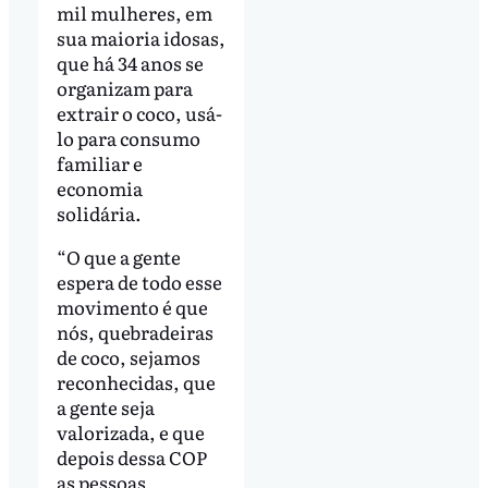
mil mulheres, em
sua maioria idosas,
que há 34 anos se
organizam para
extrair o coco, usá-
lo para consumo
familiar e
economia
solidária.
“O que a gente
espera de todo esse
movimento é que
nós, quebradeiras
de coco, sejamos
reconhecidas, que
a gente seja
valorizada, e que
depois dessa COP
as pessoas