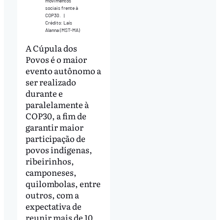
movimentos
sociais frente à
COP30.
|
Crédito: Laís
Alanna (MST-MA)
A Cúpula dos
Povos é o maior
evento autônomo a
ser realizado
durante e
paralelamente à
COP30, a fim de
garantir maior
participação de
povos indígenas,
ribeirinhos,
camponeses,
quilombolas, entre
outros, com a
expectativa de
reunir mais de 10