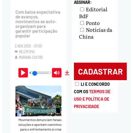
ASSINAR:
Editorial
Com baixa expectativa
BdF
de avanços,
movimentos se auto-
Ponto
organizam para
Notícias da
garantir participação
China
popular
2.NOV.2025 - 07:00
BELÉM (PA)
MARIANA CASTRO
Play
Mute
Download
LI E CONCORDO
COM OS
TERMOS DE
USO E POLÍTICA DE
PRIVACIDADE
Movimentos denunciam falsas
soluções e apontam caminhos
para o enfrentamento à crise