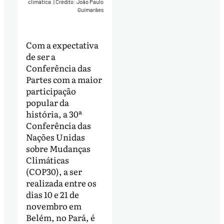
climática.
|
Crédito: João Paulo
Guimarães
Com a expectativa
de ser a
Conferência das
Partes com a maior
participação
popular da
história, a 30ª
Conferência das
Nações Unidas
sobre Mudanças
Climáticas
(COP30), a ser
realizada entre os
dias 10 e 21 de
novembro em
Belém, no Pará, é