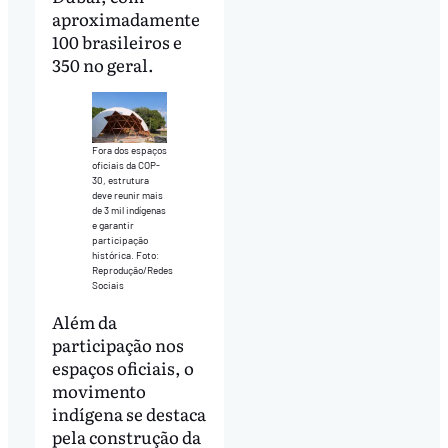
aproximadamente
100 brasileiros e
350 no geral.
Fora dos espaços
oficiais da COP-
30, estrutura
deve reunir mais
de 3 mil indígenas
e garantir
participação
histórica. Foto:
Reprodução/Redes
Sociais
Além da
participação nos
espaços oficiais, o
movimento
indígena se destaca
pela construção da