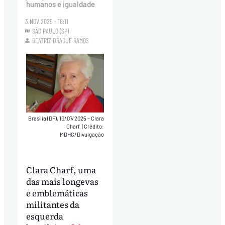
humanos e igualdade
3.NOV.2025 - 16:11
SÃO PAULO (SP)
BEATRIZ DRAGUE RAMOS
Brasília (DF), 10/07/2025 – Clara
Charf.
|
Crédito:
MDHC/Divulgação
Clara Charf, uma
das mais longevas
e emblemáticas
militantes da
esquerda