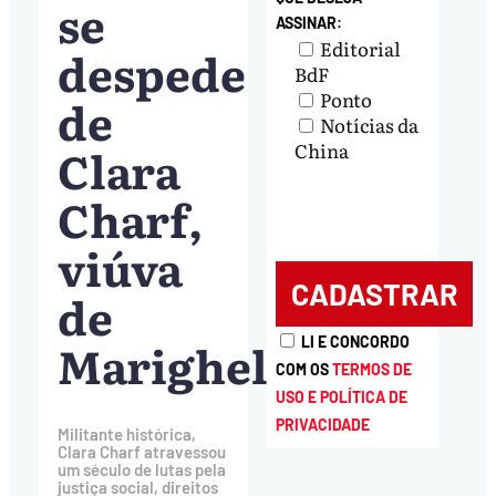
se
ASSINAR:
Editorial
despede
BdF
Ponto
de
Notícias da
Clara
China
Charf,
viúva
de
Marighella
LI E CONCORDO
COM OS
TERMOS DE
USO E POLÍTICA DE
PRIVACIDADE
Militante histórica,
Clara Charf atravessou
um século de lutas pela
justiça social, direitos