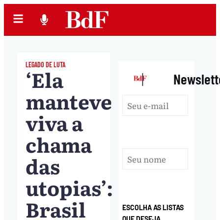
LEGADO DE LUTA
‘Ela
|
Newslett
manteve
viva a
chama
das
utopias’:
Brasil
ESCOLHA AS LISTAS
QUE DESEJA