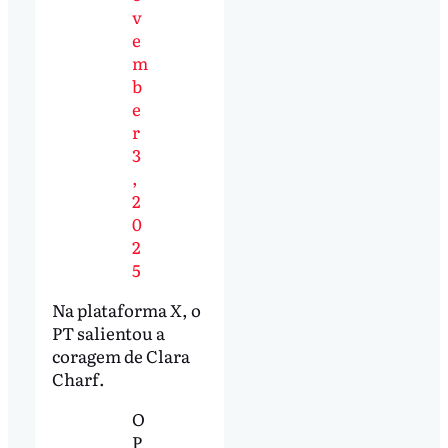
v
e
m
b
e
r
3
,
2
0
2
5
Na plataforma
X
, o
PT salientou a
coragem de Clara
Charf.
O
P