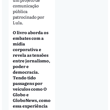
comunicação
pública
patrocinado por
Lula.
O livro aborda os
embates com a
mídia
corporativa e
revela as tensões
entre jornalismo,
poder e
democracia.
Tendo tido
passagens por
veículos como O
Globo e
GloboNews, como
essa experiência