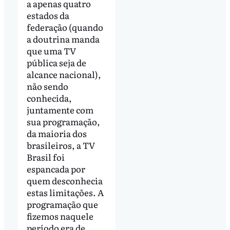
a apenas quatro
estados da
federação (quando
a doutrina manda
que uma TV
pública seja de
alcance nacional),
não sendo
conhecida,
juntamente com
sua programação,
da maioria dos
brasileiros, a TV
Brasil foi
espancada por
quem desconhecia
estas limitações. A
programação que
fizemos naquele
período era de