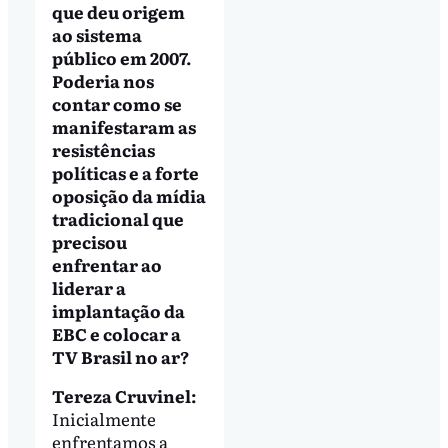
que deu origem
ao sistema
público em 2007.
Poderia nos
contar como se
manifestaram as
resistências
políticas e a forte
oposição da mídia
tradicional que
precisou
enfrentar ao
liderar a
implantação da
EBC e colocar a
TV Brasil no ar?
Tereza Cruvinel:
Inicialmente
enfrentamos a