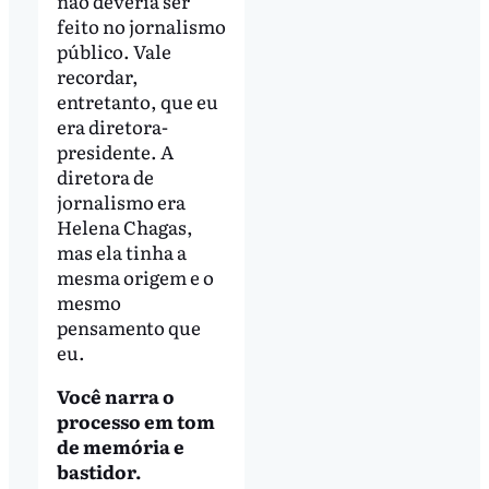
não deveria ser
feito no jornalismo
público. Vale
recordar,
entretanto, que eu
era diretora-
presidente. A
diretora de
jornalismo era
Helena Chagas,
mas ela tinha a
mesma origem e o
mesmo
pensamento que
eu.
Você narra o
processo em tom
de memória e
bastidor.