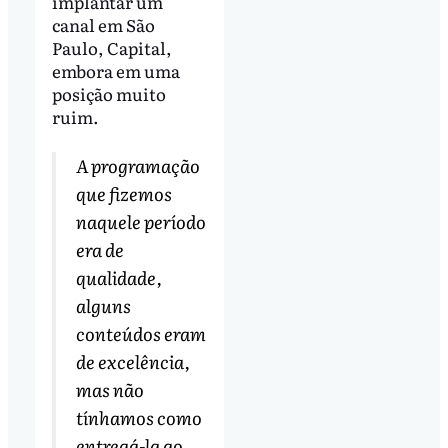
implantar um
canal em São
Paulo, Capital,
embora em uma
posição muito
ruim.
A programação
que fizemos
naquele período
era de
qualidade,
alguns
conteúdos eram
de excelência,
mas não
tínhamos como
entregá-la ao