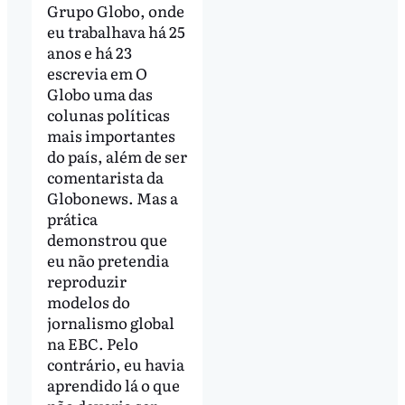
Grupo Globo, onde
eu trabalhava há 25
anos e há 23
escrevia em O
Globo uma das
colunas políticas
mais importantes
do país, além de ser
comentarista da
Globonews. Mas a
prática
demonstrou que
eu não pretendia
reproduzir
modelos do
jornalismo global
na EBC. Pelo
contrário, eu havia
aprendido lá o que