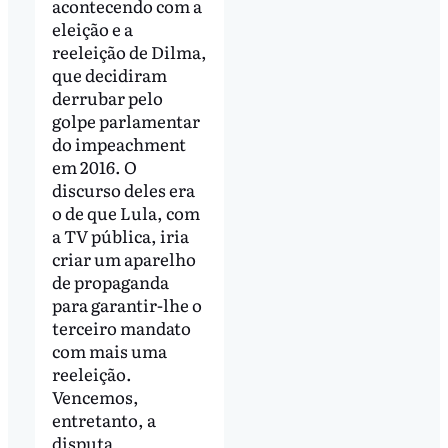
acontecendo com a
eleição e a
reeleição de Dilma,
que decidiram
derrubar pelo
golpe parlamentar
do impeachment
em 2016. O
discurso deles era
o de que Lula, com
a TV pública, iria
criar um aparelho
de propaganda
para garantir-lhe o
terceiro mandato
com mais uma
reeleição.
Vencemos,
entretanto, a
disputa