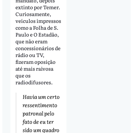
mandato, depois
extinto por Temer.
Curiosamente,
veículos impressos
como a Folha de S.
Paulo e O Estadão,
que não eram
concessionários de
rádio ou TV,
fizeram oposição
até mais raivosa
que os
radiodifusores.
Havia um certo
ressentimento
patronal pelo
fato de eu ter
sido um quadro