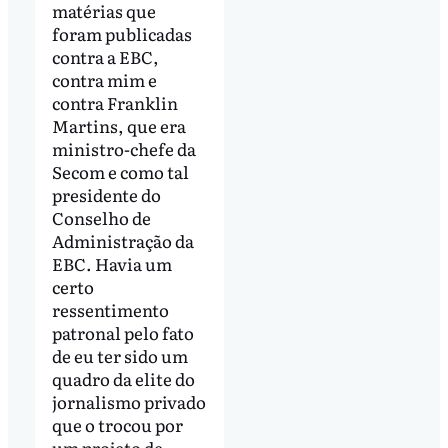
matérias que
foram publicadas
contra a EBC,
contra mim e
contra Franklin
Martins, que era
ministro-chefe da
Secom e como tal
presidente do
Conselho de
Administração da
EBC. Havia um
certo
ressentimento
patronal pelo fato
de eu ter sido um
quadro da elite do
jornalismo privado
que o trocou por
um projeto de