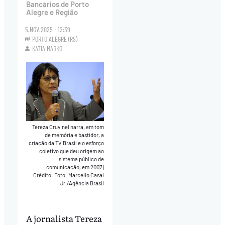
Bancários de Porto
Alegre e Região
5.NOV.2025 - 12:39
PORTO ALEGRE (RS)
KATIA MARKO
Tereza Cruvinel narra, em tom
de memória e bastidor, a
criação da TV Brasil e o esforço
coletivo que deu origem ao
sistema público de
comunicação, em 2007
|
Crédito: Foto: Marcello Casal
Jr./Agência Brasil
A jornalista Tereza