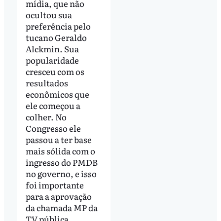
mídia, que não
ocultou sua
preferência pelo
tucano Geraldo
Alckmin. Sua
popularidade
cresceu com os
resultados
econômicos que
ele começou a
colher. No
Congresso ele
passou a ter base
mais sólida com o
ingresso do PMDB
no governo, e isso
foi importante
para a aprovação
da chamada MP da
TV pública.