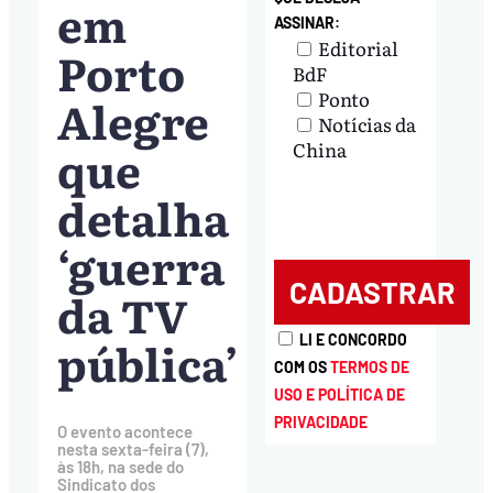
em
ASSINAR:
Editorial
Porto
BdF
Ponto
Alegre
Notícias da
que
China
detalha
‘guerra
da TV
pública’
LI E CONCORDO
COM OS
TERMOS DE
USO E POLÍTICA DE
PRIVACIDADE
O evento acontece
nesta sexta-feira (7),
às 18h, na sede do
Sindicato dos