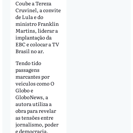
Coube a Tereza
Cruvinel, a convite
de Lula e do
ministro Franklin
Martins, liderar a
implantação da
EBC e colocar a TV
Brasil no ar.
Tendo tido
passagens
marcantes por
veículos como O
Globo e
GloboNews, a
autora utiliza a
obra para revelar
as tensões entre
jornalismo, poder
e democracia.