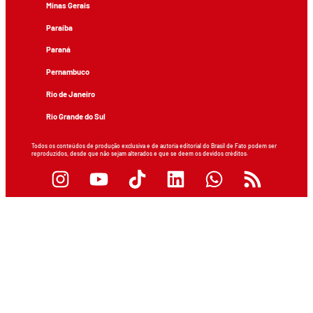
Minas Gerais
Paraíba
Paraná
Pernambuco
Rio de Janeiro
Rio Grande do Sul
Todos os conteúdos de produção exclusiva e de autoria editorial do Brasil de Fato podem ser
reproduzidos, desde que não sejam alterados e que se deem os devidos créditos.