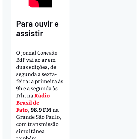
Para ouvir e
assistir
O jornal
Conexão
BdF
vai ao ar em
duas edições, de
segunda a sexta-
feira: a primeira às
9h e a segunda às
17h, na
Rádio
Brasil de
Fato
,
98.9 FM
na
Grande São Paulo,
com transmissão
simultânea
também