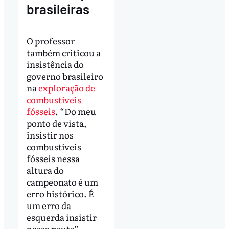
brasileiras
O professor
também criticou a
insistência do
governo brasileiro
na
exploração de
combustíveis
fósseis
. “Do meu
ponto de vista,
insistir nos
combustíveis
fósseis nessa
altura do
campeonato é um
erro histórico. É
um erro da
esquerda insistir
nessa pauta”,