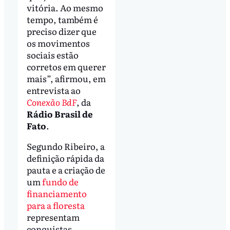
vitória. Ao mesmo
tempo, também é
preciso dizer que
os movimentos
sociais estão
corretos em querer
mais”, afirmou, em
entrevista ao
Conexão BdF
, da
Rádio Brasil de
Fato
.
Segundo Ribeiro, a
definição rápida da
pauta e a criação de
um
fundo de
financiamento
para a floresta
representam
conquistas