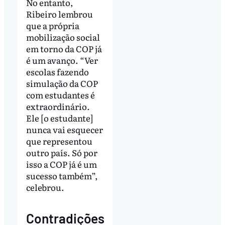
No entanto,
Ribeiro lembrou
que a própria
mobilização social
em torno da COP já
é um avanço. “Ver
escolas fazendo
simulação da COP
com estudantes é
extraordinário.
Ele [o estudante]
nunca vai esquecer
que representou
outro país. Só por
isso a COP já é um
sucesso também”,
celebrou.
Contradições