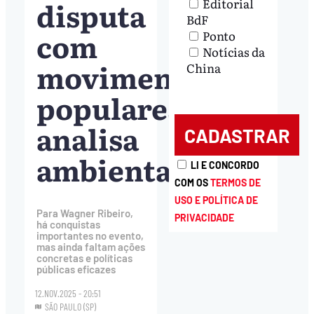
disputa
Editorial
BdF
com
Ponto
Notícias da
movimentos
China
populares,
analisa
ambientalista
LI E CONCORDO
COM OS
TERMOS DE
USO E POLÍTICA DE
Para Wagner Ribeiro,
PRIVACIDADE
há conquistas
importantes no evento,
mas ainda faltam ações
concretas e políticas
públicas eficazes
12.NOV.2025 - 20:51
SÃO PAULO (SP)