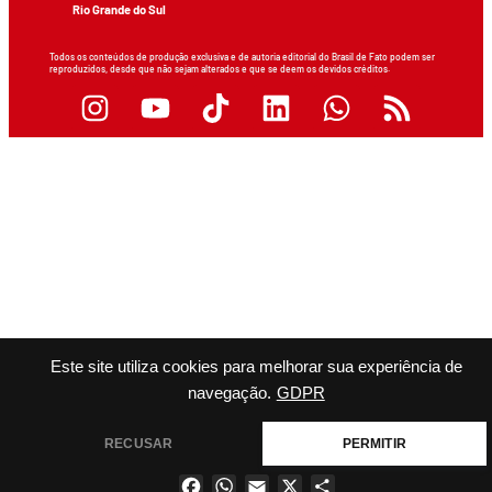
Rio Grande do Sul
Todos os conteúdos de produção exclusiva e de autoria editorial do Brasil de Fato podem ser
reproduzidos, desde que não sejam alterados e que se deem os devidos créditos.
Este site utiliza cookies para melhorar sua experiência de
navegação.
GDPR
RECUSAR
PERMITIR
Facebook
WhatsApp
Email
X
Share