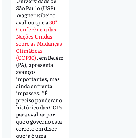
Universidade de
São Paulo (USP)
Wagner Ribeiro
avaliou que a
30ª
Conferência das
Nações Unidas
sobre as Mudanças
Climáticas
(COP30)
, em Belém
(PA), apresenta
avanços
importantes, mas
ainda enfrenta
impasses. “É
preciso ponderar o
histórico das COPs
para avaliar por
que o governo está
correto em dizer
que já é uma