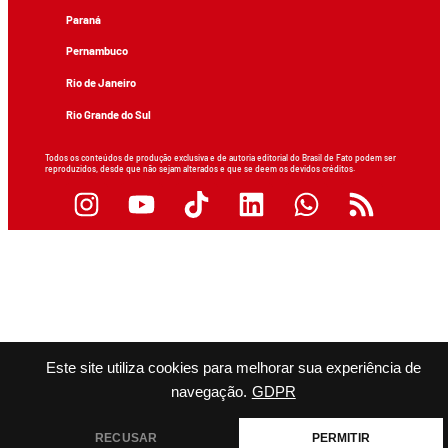
Paraná
Pernambuco
Rio de Janeiro
Rio Grande do Sul
Todos os conteúdos de produção exclusiva e de autoria editorial do Brasil de Fato podem ser
reproduzidos, desde que não sejam alterados e que se deem os devidos créditos.
Este site utiliza cookies para melhorar sua experiência de
navegação.
GDPR
RECUSAR
PERMITIR