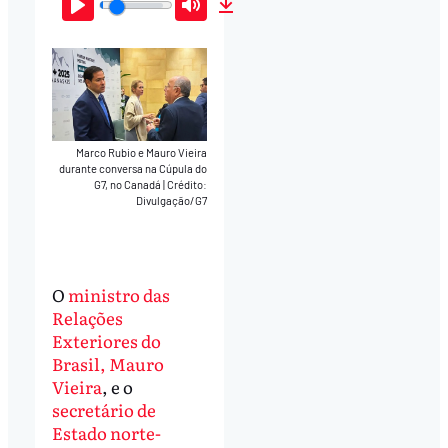
Play
Mute
Download
Marco Rubio e Mauro Vieira
durante conversa na Cúpula do
G7, no Canadá
|
Crédito:
Divulgação/G7
O
ministro das
Relações
Exteriores do
Brasil, Mauro
Vieira
, e o
secretário de
Estado norte-