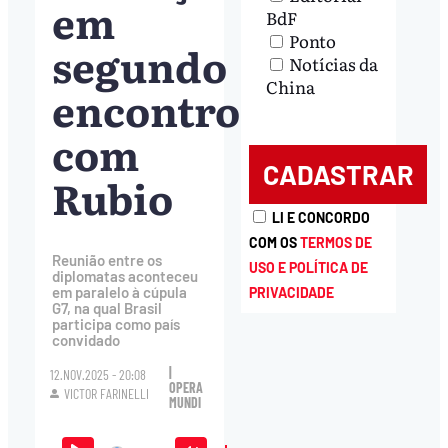
em
BdF
Ponto
segundo
Notícias da
China
encontro
com
Rubio
LI E CONCORDO
COM OS
TERMOS DE
Reunião entre os
USO E POLÍTICA DE
diplomatas aconteceu
em paralelo à cúpula
PRIVACIDADE
G7, na qual Brasil
participa como país
convidado
|
12.NOV.2025 - 20:08
OPERA
VICTOR FARINELLI
MUNDI