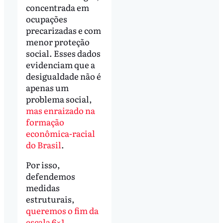
concentrada em
ocupações
precarizadas e com
menor proteção
social. Esses dados
evidenciam que a
desigualdade não é
apenas um
problema social,
mas enraizado na
formação
econômica-racial
do Brasil
.
Por isso,
defendemos
medidas
estruturais,
queremos o fim da
escala 6×1
,