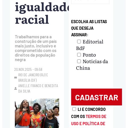
igualdade
racial
ESCOLHA AS LISTAS
QUE DESEJA
ASSINAR:
Trabalhamos para a
Editorial
construção de um país
mais justo, inclusivo e
BdF
comprometido com os
Ponto
direitos da população
negra
Notícias da
China
20.NOV.2025 - 09:58
RIO DE JANEIRO (RJ) E
BRASÍLIA (DF)
ANIELLE FRANCO
E
BENEDITA
DA SILVA
LI E CONCORDO
COM OS
TERMOS DE
USO E POLÍTICA DE