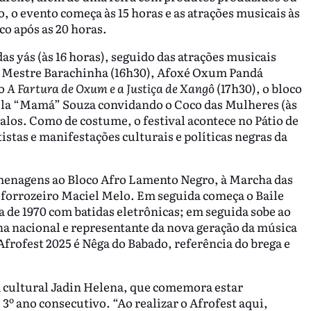
 o evento começa às 15 horas e as atrações musicais às
o após as 20 horas.
 yás (às 16 horas), seguido das atrações musicais
o Mestre Barachinha (16h30), Afoxé Oxum Pandá
jo
A Fartura de Oxum e a Justiça de Xangô
(17h30), o bloco
ela “Mamá” Souza convidando o Coco das Mulheres (às
alos. Como de costume, o festival acontece no Pátio de
istas e manifestações culturais e políticas negras da
enagens ao Bloco Afro Lamento Negro, à Marcha das
o forrozeiro Maciel Melo. Em seguida começa o Baile
a de 1970 com batidas eletrônicas; em seguida sobe ao
a nacional e representante da nova geração da música
rofest 2025 é Nêga do Babado, referência do brega e
ora cultural Jadin Helena, que comemora estar
 3º ano consecutivo. “Ao realizar o Afrofest aqui,