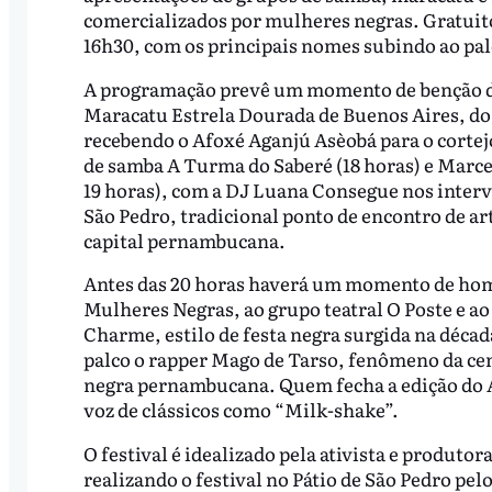
comercializados por mulheres negras. Gratuito,
16h30, com os principais nomes subindo ao palc
A programação prevê um momento de benção das
Maracatu Estrela Dourada de Buenos Aires, d
recebendo o Afoxé Aganjú Asèobá para o corte
de samba A Turma do Saberé (18 horas) e Marc
19 horas), com a DJ Luana Consegue nos interv
São Pedro, tradicional ponto de encontro de art
capital pernambucana.
Antes das 20 horas haverá um momento de hom
Mulheres Negras, ao grupo teatral O Poste e a
Charme, estilo de festa negra surgida na décad
palco o rapper Mago de Tarso, fenômeno da cen
negra pernambucana. Quem fecha a edição do Af
voz de clássicos como “Milk-shake”.
O festival é idealizado pela ativista e produt
realizando o festival no Pátio de São Pedro pelo