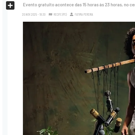
X
Evento gratuito acontece das 15 horas às 23 horas, no ce
Share
20.NOV.2025 - 18:30
RECIFE (PE)
FATIMA PEREIRA