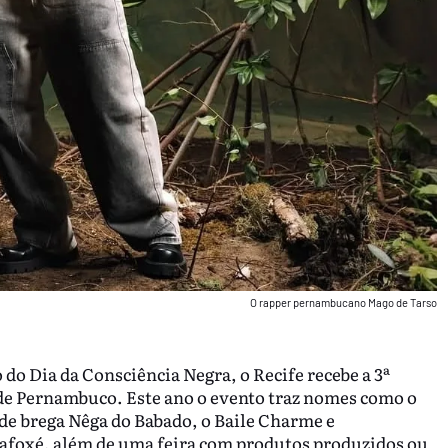
O rapper pernambucano Mago de Tarso
o do Dia da Consciência Negra, o Recife recebe a 3ª
a de Pernambuco. Este ano o evento traz nomes como o
e brega Nêga do Babado, o Baile Charme e
 afoxé, além de uma feira com produtos produzidos ou