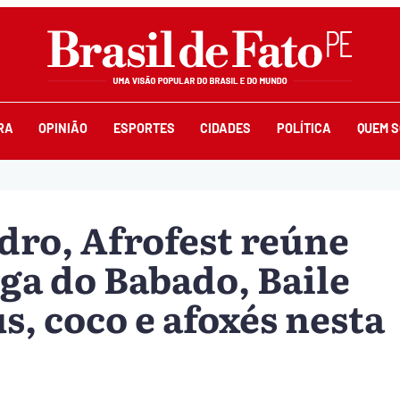
RA
OPINIÃO
ESPORTES
CIDADES
POLÍTICA
QUEM 
dro, Afrofest reúne
ga do Babado, Baile
, coco e afoxés nesta