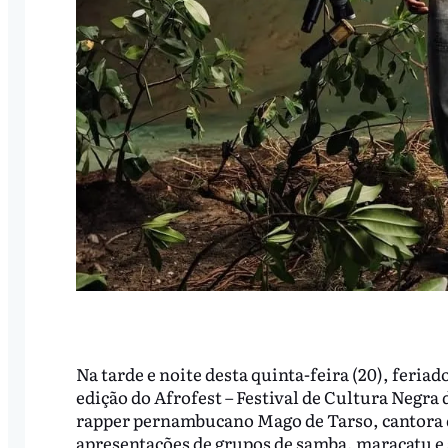
Na tarde e noite desta quinta-feira (20), feriad
edição do Afrofest – Festival de Cultura Negr
rapper pernambucano Mago de Tarso, cantora d
apresentações de grupos de samba, maracatu e