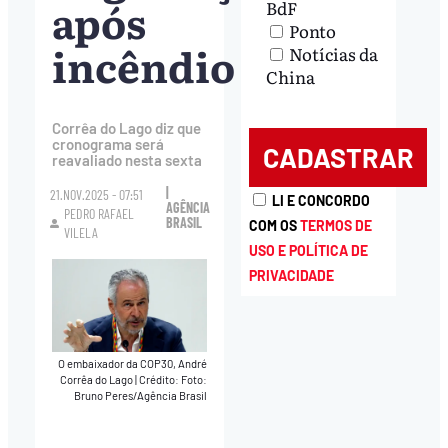
após
BdF
Ponto
incêndio
Notícias da
China
Corrêa do Lago diz que
cronograma será
reavaliado nesta sexta
|
21.NOV.2025 - 07:51
LI E CONCORDO
AGÊNCIA
PEDRO RAFAEL
BRASIL
COM OS
TERMOS DE
VILELA
USO E POLÍTICA DE
PRIVACIDADE
O embaixador da COP30, André
Corrêa do Lago
|
Crédito: Foto:
Bruno Peres/Agência Brasil