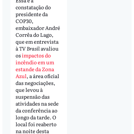
Essa é a
constatação do
presidente da
COP30,
embaixador André
Corrêa do Lago,
que em entrevista
à
TV Brasil
avaliou
os
impactos do
incêndio em um
estande da Zona
Azul
, a área oficial
das negociações,
que levou à
suspensão das
atividades na sede
da conferência ao
longo da tarde. O
local foi reaberto
na noite desta