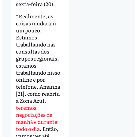
sexta-feira (20).
“Realmente, as
coisas mudaram
um pouco.
Estamos
trabalhando nas
consultas dos
grupos regionais,
estamos
trabalhando nisso
online e por
telefone. Amanhã
[21], como reabriu
a Zona Azul,
teremos
negociações de
manhã e durante
todo o dia
. Então,
vamos ver até