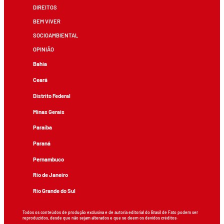
DIREITOS
BEM VIVER
SOCIOAMBIENTAL
OPINIÃO
Bahia
Ceará
Distrito Federal
Minas Gerais
Paraíba
Paraná
Pernambuco
Rio de Janeiro
Rio Grande do Sul
Todos os conteúdos de produção exclusiva e de autoria editorial do Brasil de Fato podem ser
reproduzidos, desde que não sejam alterados e que se deem os devidos créditos.