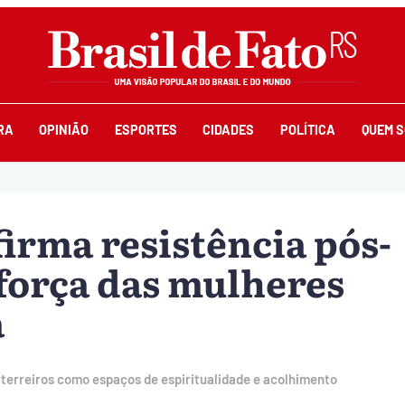
RA
OPINIÃO
ESPORTES
CIDADES
POLÍTICA
QUEM 
firma resistência pós-
 força das mulheres
a
erreiros como espaços de espiritualidade e acolhimento