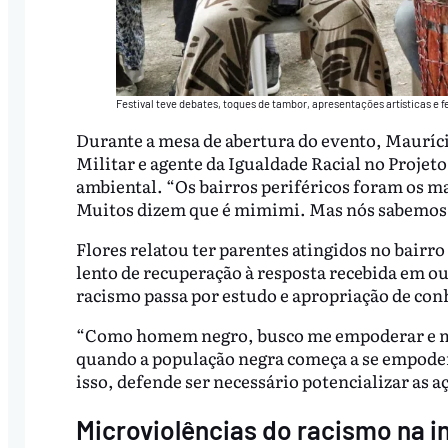
Festival teve debates, toques de tambor, apresentações artísticas e f
Durante a mesa de abertura do evento, Mauríci
Militar e agente da Igualdade Racial no Proje
ambiental. “Os bairros periféricos foram os ma
Muitos dizem que é mimimi. Mas nós sabemos 
Flores relatou ter parentes atingidos no bair
lento de recuperação à resposta recebida em ou
racismo passa por estudo e apropriação de co
“Como homem negro, busco me empoderar e me a
quando a população negra começa a se empoder
isso, defende ser necessário potencializar as 
Microviolências do racismo na i