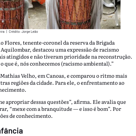
eira
|
Crédito: Jorge Leão
o Flores, tenente-coronel da reserva da Brigada
to Aquilombar, destacou uma expressão de racismo
is atingidos e não tiveram prioridade na reconstrução.
o que é, nós conhecemos (racismo ambiental).”
ro Mathias Velho, em Canoas, e comparou o ritmo mais
tras regiões da cidade. Para ele, o enfrentamento ao
nhecimento.
propriar dessas questões”, afirma. Ele avalia que
ar, “mexe com a branquitude — e isso é bom”. Por
ações de conhecimento.
nfância