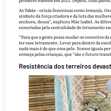
primeiro fizemos em 2023. Depois, tudo parou
As Yabás – orixás femininas como Iemanjá, Ox
símbolo da força criadora e da luta das mulhe
senhora, deusa”, explicou Mãe Isabel. As difere
conectadas pela centralidade do letramento rac
“Para que a gente possa mudar os conceitos da
ter esse letramento. Levar para dentro da escola
nada mais é do que uma pele. Somos iguais per
começa pelas crianças, que “são o futuro tran
Resistência dos terreiros devas