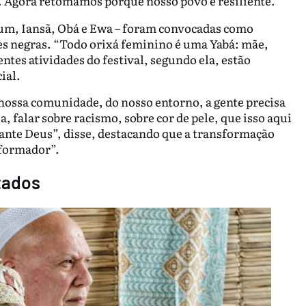
. Agora retomamos porque nosso povo é resiliente.”
um, Iansã, Obá e Ewa – foram convocadas como
res negras. “Todo orixá feminino é uma Yabá: mãe,
ntes atividades do festival, segundo ela, estão
ial.
 nossa comunidade, do nosso entorno, a gente precisa
, falar sobre racismo, sobre cor de pele, que isso aqui
ante Deus”, disse, destacando que a transformação
sformador”.
tados