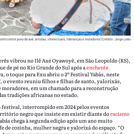
ontro entre povo de axé, artistas, intelectuais, lideranças e moradores
|
Crédito: Jorge Leão
erês vibrou no Ilê Axé Oyawoyê, em São Leopoldo (RS),
ue de pé no Rio Grande do Sul após a
enchente
a, o toque para Exu abriu o 2º Festival Yabás, neste
 o evento reuniu filhos e filhas de santo, yalorixás,
as e moradores, em um chamado para a reconstrução
 das tradições africanas no estado.
 festival, interrompido em 2024 pelos eventos
rritório negro que insiste em existir diante do
racismo
 Yabás chega à segunda edição após um ano muito
efe de cozinha, mulher negra e yalorixá do espaço. “O