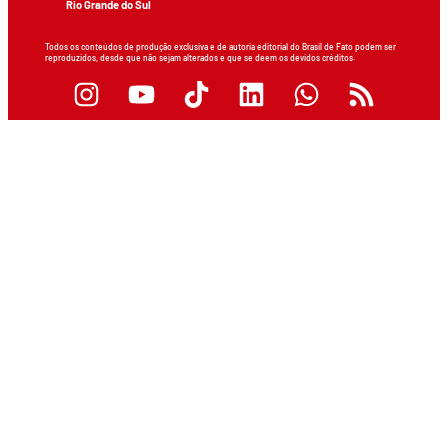
Rio Grande do Sul
Todos os conteúdos de produção exclusiva e de autoria editorial do Brasil de Fato podem ser
reproduzidos, desde que não sejam alterados e que se deem os devidos créditos.