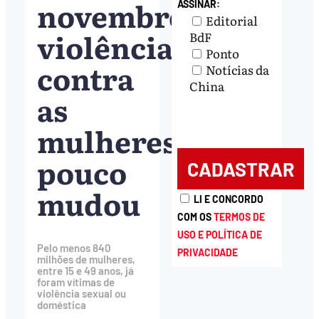
novembro,
ASSINAR:
Editorial
violência
BdF
Ponto
contra
Notícias da
China
as
mulheres
pouco
mudou
LI E CONCORDO
COM OS
TERMOS DE
USO E POLÍTICA DE
Pelo menos 840
PRIVACIDADE
milhões de mulheres,
entre 15 e 49 anos, já
foram vítimas de
violência sexual ou
doméstica