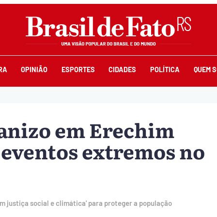
RA
OPINIÃO
ESPORTES
CIDADES
POLÍTICA
QUEM 
anizo em Erechim
 eventos extremos no
 justiça social e climática' para proteger a população