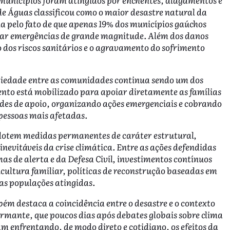
de Águas classificou como o maior desastre natural da
da pelo fato de que apenas 19% dos municípios gaúchos
tar emergências de grande magnitude. Além dos danos
 dos riscos sanitários e o agravamento do sofrimento
ariedade entre as comunidades continua sendo um dos
ento está mobilizado para apoiar diretamente as famílias
edes de apoio, organizando ações emergenciais e cobrando
pessoas mais afetadas.
dotem medidas permanentes de caráter estrutural,
nevitáveis da crise climática. Entre as ações defendidas
as de alerta e da Defesa Civil, investimentos contínuos
icultura familiar, políticas de reconstrução baseadas em
 das populações atingidas.
m destaca a coincidência entre o desastre e o contexto
armante, que poucos dias após debates globais sobre clima
m enfrentando, de modo direto e cotidiano, os efeitos da