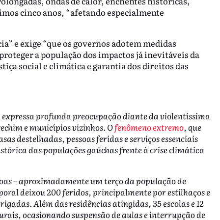
olongadas, ondas de calor, enchentes históricas,
timos cinco anos, “afetando especialmente
cia” e exige “que os governos adotem medidas
proteger a população dos impactos já inevitáveis da
tiça social e climática e garantia dos direitos das
expressa profunda preocupação diante da violentíssima
echim e municípios vizinhos. O
fenômeno extremo
, que
sas destelhadas, pessoas feridas e serviços essenciais
tórica das populações gaúchas frente à crise climática
essoas – aproximadamente um terço da população de
ral deixou 200 feridos, principalmente por estilhaços e
igadas. Além das residências atingidas, 35 escolas e 12
urais, ocasionando suspensão de aulas e interrupção de