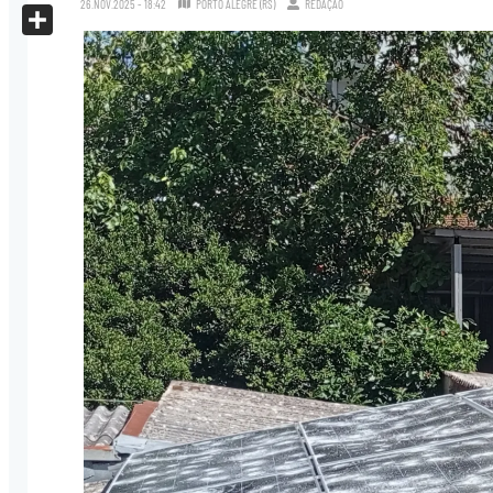
26.NOV.2025 - 18:42
PORTO ALEGRE (RS)
REDAÇÃO
X
Share