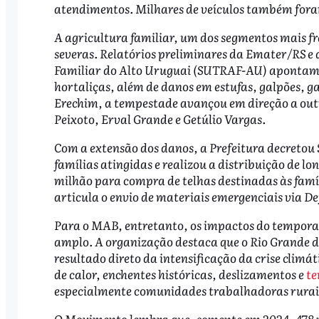
atendimentos. Milhares de veículos também foram
A agricultura familiar, um dos segmentos mais fra
severas. Relatórios preliminares da Emater/RS e
Familiar do Alto Uruguai (SUTRAF-AU) apontam p
hortaliças, além de danos em estufas, galpões, ga
Erechim, a tempestade avançou em direção a outr
Peixoto, Erval Grande e Getúlio Vargas.
Com a extensão dos danos, a Prefeitura decretou
famílias atingidas e realizou a distribuição de lo
milhão para compra de telhas destinadas às famíl
articula o envio de materiais emergenciais via De
Para o MAB, entretanto, os impactos do tempora
amplo. A organização destaca que o Rio Grande d
resultado direto da intensificação da crise climá
de calor, enchentes históricas, deslizamentos e
te
especialmente comunidades trabalhadoras rurai
O Movimento lembra que, somente em 2024, 478 m