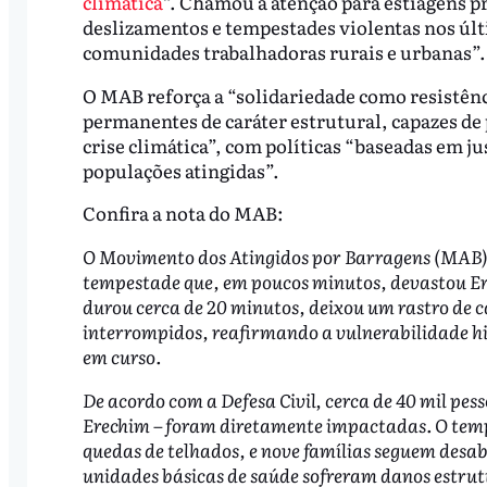
climática
“. Chamou a atenção para estiagens pr
deslizamentos e tempestades violentas nos úl
comunidades trabalhadoras rurais e urbanas”.
O MAB reforça a “solidariedade como resistên
permanentes de caráter estrutural, capazes de 
crise climática”, com políticas “baseadas em jus
populações atingidas”.
Confira a nota do MAB:
O Movimento dos Atingidos por Barragens (MAB) 
tempestade que, em poucos minutos, devastou Er
durou cerca de 20 minutos, deixou um rastro de ca
interrompidos, reafirmando a vulnerabilidade his
em curso.
De acordo com a Defesa Civil, cerca de 40 mil p
Erechim – foram diretamente impactadas. O tempo
quedas de telhados, e nove famílias seguem desabr
unidades básicas de saúde sofreram danos estrut