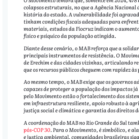
colapsos estruturais, no que a Agência Nacional 
história do estado. A vulnerabilidade foi agrava
tinham condições fiscais adequadas para enfren
materiais, estudos da Fiocruz indicam o aumento
físico e psíquico da população atingida.
Diante desse cenário, o MAB reforça que a solid
principais instrumentos de resistência. O Movim
de Erechim e das cidades vizinhas, articulando r
que os recursos públicos cheguem com rapidez às 
Ao mesmo tempo, o MAB exige que os governos a
capazes de proteger a população dos impactos já i
pelo Movimento estão o fortalecimento dos sistem
em infraestrutura resiliente, apoio robusto à agr
justiça social e climática e garantia dos direitos
A coordenação do MAB no Rio Grande do Sul també
pós-COP 30
. Para o Movimento, é simbólico, e al
e justiça ambiental, comunidades brasileiras siga