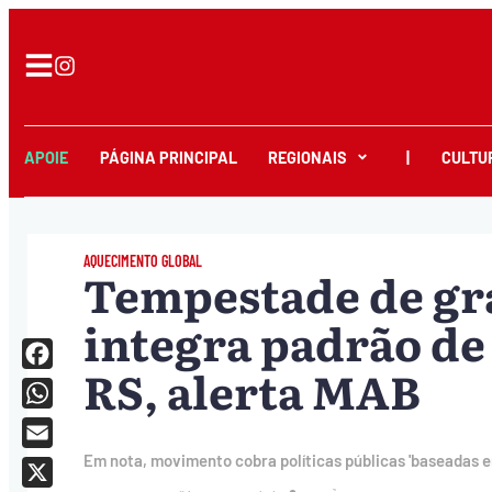
APOIE
PÁGINA PRINCIPAL
REGIONAIS
|
CULTU
AQUECIMENTO GLOBAL
Tempestade de gr
integra padrão de
RS, alerta MAB
Facebook
WhatsApp
Email
Em nota, movimento cobra políticas públicas 'baseadas em