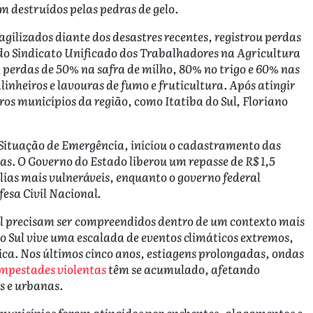
 destruídos pelas pedras de gelo.
gilizados diante dos desastres recentes, registrou perdas
 do Sindicato Unificado dos Trabalhadores na Agricultura
erdas de 50% na safra de milho, 80% no trigo e 60% nas
linheiros e lavouras de fumo e fruticultura. Após atingir
os municípios da região, como Itatiba do Sul, Floriano
 Situação de Emergência, iniciou o cadastramento das
nas. O Governo do Estado liberou um repasse de R$ 1,5
ias mais vulneráveis, enquanto o governo federal
fesa Civil Nacional.
l precisam ser compreendidos dentro de um contexto mais
o Sul vive uma escalada de eventos climáticos extremos,
tica. Nos últimos cinco anos, estiagens prolongadas, ondas
mpestades violentas
têm se acumulado, afetando
s e urbanas.
unicípios foram atingidos por enchentes, alagamentos e